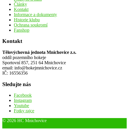
Články
Kontakt
Informace a dokumenty
Historie klubu
Ochrana soukromí
Fanshop
Kontakt
Tělovýchovná jednota Mnichovice z.s.
oddíl pozemního hokeje
Sportovní 857, 251 64 Mnichovice
email: info@hokejmnichovice.cz
IČ: 16556356
Sledujte nás
Facebook
Instagram
Youtube
Fotky rajce
© 2026 HC Mnichovice
Designed by ThemeBoy