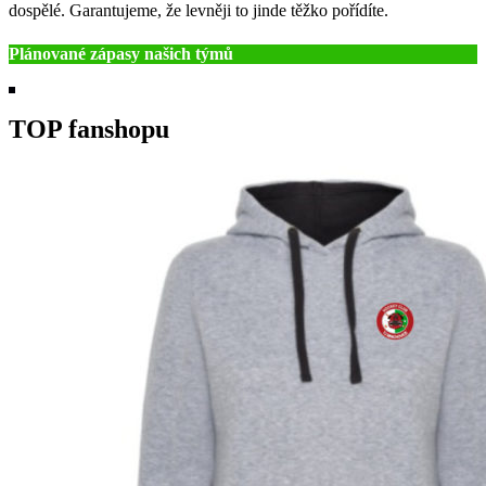
dospělé. Garantujeme, že levněji to jinde těžko pořídíte.
Plánované zápasy našich týmů
TOP fanshopu