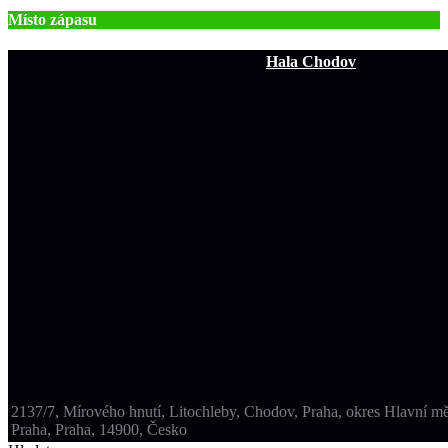
Místo zápasu
Hala Chodov
2137/7, Mírového hnutí, Litochleby, Chodov, Praha, okres Hlavní mě
Praha, Praha, 14900, Česko