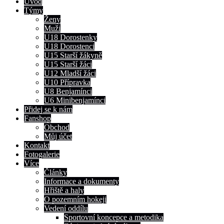
Úvod
Týmy
Ženy
Muži
U18 Dorostenky
U18 Dorostenci
U15 Starší žákyně
U15 Starší žáci
U12 Mladší žáci
U10 Přípravka
U8 Benjamínci
U6 Minibenjamínci
Přidej se k nám
Fanshop
Obchod
Můj účet
Kontakt
Fotogalerie
Více
Články
Informace a dokumenty
Hřiště a haly
O pozemním hokeji
Vedení oddílu
Sportovní koncepce a metodika