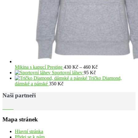
Rozpětí
Mikina s kapucí Prestige
430
Kč
–
460
Kč
cen:
Sportovní láhev
95
Kč
430 Kč
Tričko Diamond,
až
dámské a pánské
350
Kč
460 Kč
Naši partneři
Mapa stránek
Hlavní stránka
Přidej se k nám