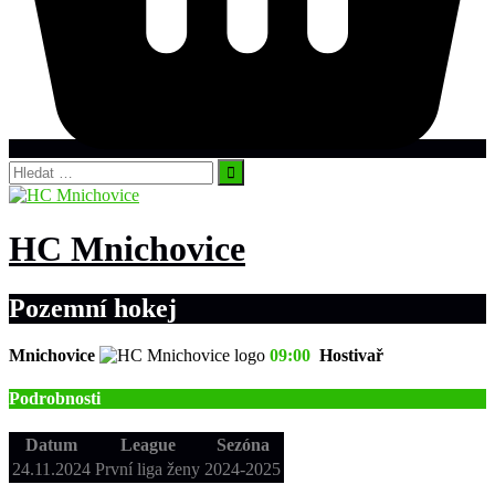
Vyhledávání
HC Mnichovice
Pozemní hokej
Mnichovice
09:00
Hostivař
Podrobnosti
Datum
League
Sezóna
24.11.2024
První liga ženy
2024-2025