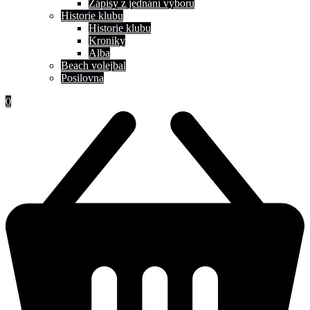
Zápisy z jednání výboru
Historie klubu
Historie klubu
Kroniky
Alba
Beach volejbal
Posilovna
0