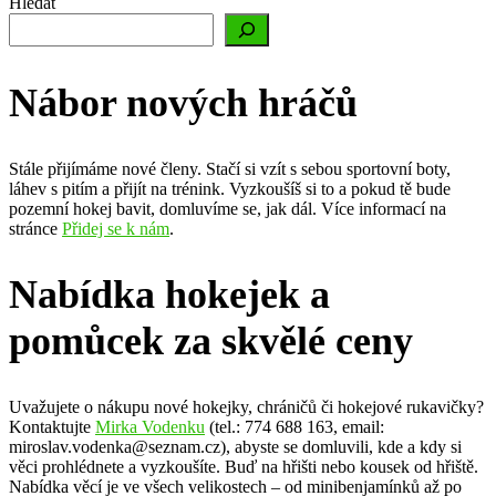
Hledat
Nábor nových hráčů
Stále přijímáme nové členy. Stačí si vzít s sebou sportovní boty,
láhev s pitím a přijít na trénink. Vyzkoušíš si to a pokud tě bude
pozemní hokej bavit, domluvíme se, jak dál. Více informací na
stránce
Přidej se k nám
.
Nabídka hokejek a
pomůcek za skvělé ceny
Uvažujete o nákupu nové hokejky, chráničů či hokejové rukavičky?
Kontaktujte
Mirka Vodenku
(tel.: 774 688 163, email:
miroslav.vodenka@seznam.cz), abyste se domluvili, kde a kdy si
věci prohlédnete a vyzkoušíte. Buď na hřišti nebo kousek od hřiště.
Nabídka věcí je ve všech velikostech – od minibenjamínků až po