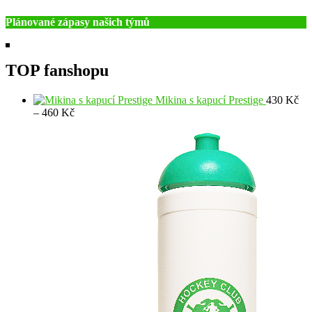
Plánované zápasy našich týmů
TOP fanshopu
Mikina s kapucí Prestige
430
Kč
Rozpětí
–
460
Kč
cen:
430 Kč
až
460 Kč