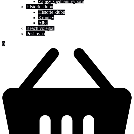
Zápisy z jednání výboru
Historie klubu
Historie klubu
Kroniky
Alba
Beach volejbal
Posilovna
0