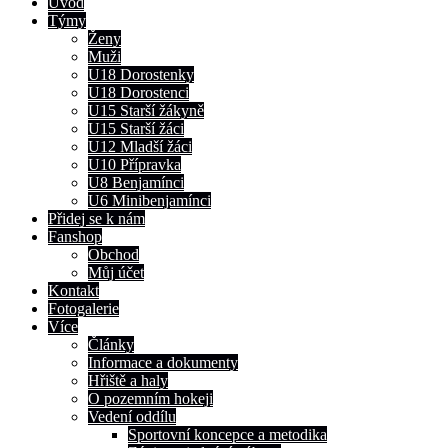
Úvod
Týmy
Ženy
Muži
U18 Dorostenky
U18 Dorostenci
U15 Starší žákyně
U15 Starší žáci
U12 Mladší žáci
U10 Přípravka
U8 Benjamínci
U6 Minibenjamínci
Přidej se k nám
Fanshop
Obchod
Můj účet
Kontakt
Fotogalerie
Více
Články
Informace a dokumenty
Hřiště a haly
O pozemním hokeji
Vedení oddílu
Sportovní koncepce a metodika