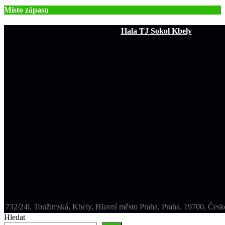
Místo zápasu
Hala TJ Sokol Kbely
732/24i, Toužimská, Kbely, Hlavní město Praha, Praha, 19700, Česk
Hledat