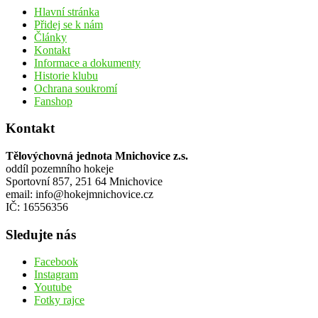
Hlavní stránka
Přidej se k nám
Články
Kontakt
Informace a dokumenty
Historie klubu
Ochrana soukromí
Fanshop
Kontakt
Tělovýchovná jednota Mnichovice z.s.
oddíl pozemního hokeje
Sportovní 857, 251 64 Mnichovice
email: info@hokejmnichovice.cz
IČ: 16556356
Sledujte nás
Facebook
Instagram
Youtube
Fotky rajce