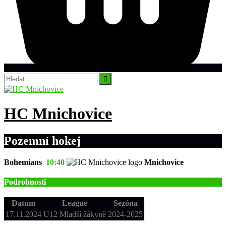
Vyhledávání
HC Mnichovice
Pozemní hokej
Bohemians
10:40
Mnichovice
Podrobnosti
Datum
League
Sezóna
17.11.2024
U12 Mladší žákyně
2024-2025