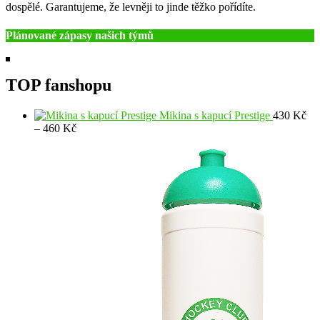
dospělé. Garantujeme, že levněji to jinde těžko pořídíte.
Plánované zápasy našich týmů
TOP fanshopu
Mikina s kapucí Prestige
430
Kč
Rozpětí
–
460
Kč
cen:
430 Kč
až
460 Kč