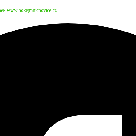
ánek www.hokejmnichovice.cz