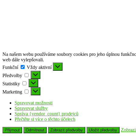
Na našem webu používáme soubory cookies pro jeho úplnou funkčnost
web dále vylepšovali.
Funkční
Funkční
Vždy aktivní
Předvolby
Předvolby
Statistiky
Statistiky
Marketing
Marketing
Spravovat možnosti
Spravovat služby
Správa {vendor_count} prodejců
Přečtěte si více o těchto účelech
Zobrazi
Příjmout
Odmítnout
Zobrazit předvolby
Uložit předvolby