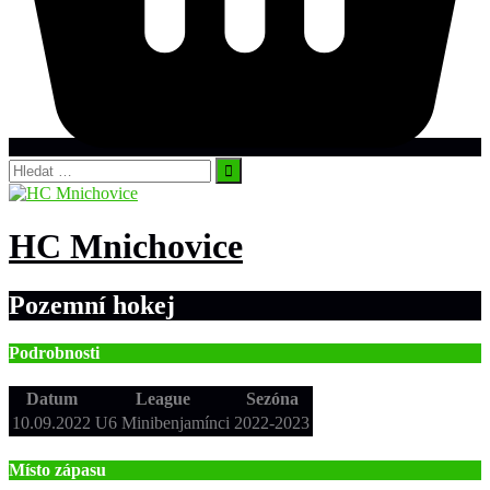
Vyhledávání
HC Mnichovice
Pozemní hokej
Podrobnosti
Datum
League
Sezóna
10.09.2022
U6 Minibenjamínci
2022-2023
Místo zápasu