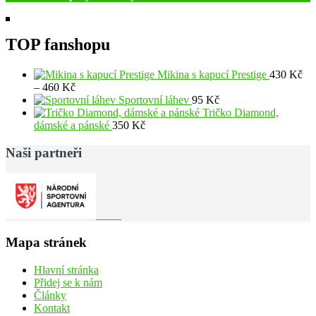
TOP fanshopu
Mikina s kapucí Prestige
430
Kč
Rozpětí
–
460
Kč
cen:
Sportovní láhev
95
Kč
430 Kč
Tričko Diamond,
až
dámské a pánské
350
Kč
460 Kč
Naši partneři
Mapa stránek
Hlavní stránka
Přidej se k nám
Články
Kontakt