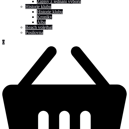
Zápisy z jednání výboru
Historie klubu
Historie klubu
Kroniky
Alba
Beach volejbal
Posilovna
0