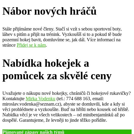
Nábor nových hráčů
Stále přijímáme nové členy. Stačí si vzít s sebou sportovní boty,
láhev s pitím a přijít na trénink. Vyzkoušíš si to a pokud tě bude
pozemní hokej bavit, domluvíme se, jak dál. Více informací na
stránce
Přidej se k nám
.
Nabídka hokejek a
pomůcek za skvělé ceny
Uvažujete o nákupu nové hokejky, chráničů či hokejové rukavičky?
Kontaktujte
Mirka Vodenku
(tel.: 774 688 163, email:
miroslav.vodenka@seznam.cz), abyste se domluvili, kde a kdy si
věci prohlédnete a vyzkoušíte. Buď na hřišti nebo kousek od hřiště.
Nabídka věcí je ve všech velikostech – od minibenjamínků až po
dospělé. Garantujeme, že levněji to jinde těžko pořídíte.
Plánované zápasy našich týmů