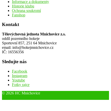
Informace a dokumenty
Historie klubu
Ochrana soukromí
Fanshop
Kontakt
Tělovýchovná jednota Mnichovice z.s.
oddíl pozemního hokeje
Sportovní 857, 251 64 Mnichovice
email: info@hokejmnichovice.cz
IČ: 16556356
Sledujte nás
Facebook
Instagram
Youtube
Fotky rajce
© 2026 HC Mnichovice
Designed by ThemeBoy