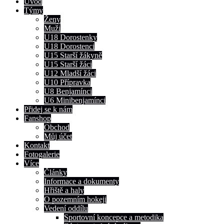
Úvod
Týmy
Ženy
Muži
U18 Dorostenky
U18 Dorostenci
U15 Starší žákyně
U15 Starší žáci
U12 Mladší žáci
U10 Přípravka
U8 Benjamínci
U6 Minibenjamínci
Přidej se k nám
Fanshop
Obchod
Můj účet
Kontakt
Fotogalerie
Více
Články
Informace a dokumenty
Hřiště a haly
O pozemním hokeji
Vedení oddílu
Sportovní koncepce a metodika