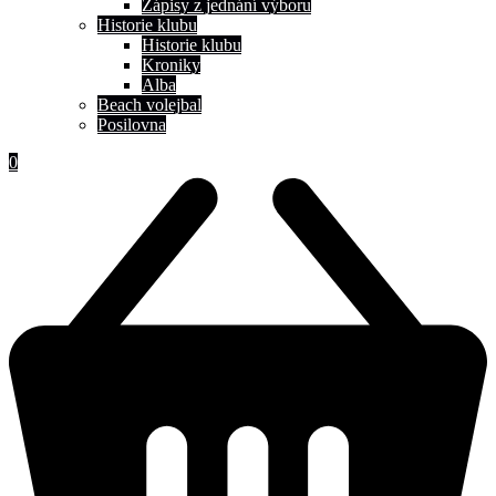
Zápisy z jednání výboru
Historie klubu
Historie klubu
Kroniky
Alba
Beach volejbal
Posilovna
0