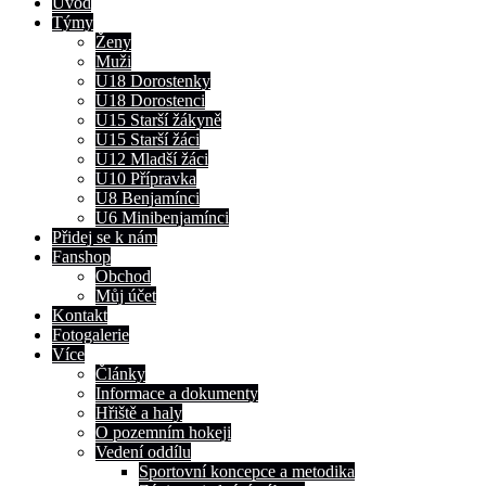
Úvod
Týmy
Ženy
Muži
U18 Dorostenky
U18 Dorostenci
U15 Starší žákyně
U15 Starší žáci
U12 Mladší žáci
U10 Přípravka
U8 Benjamínci
U6 Minibenjamínci
Přidej se k nám
Fanshop
Obchod
Můj účet
Kontakt
Fotogalerie
Více
Články
Informace a dokumenty
Hřiště a haly
O pozemním hokeji
Vedení oddílu
Sportovní koncepce a metodika