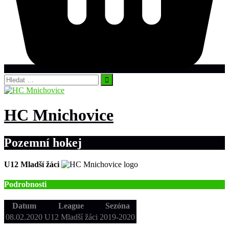
Vyhledávání
HC Mnichovice
Pozemní hokej
U12 Mladší žáci
Podrobnosti
Datum
League
Sezóna
08.02.2020
U12 Mladší žáci
2019-2020