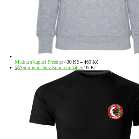
Rozpětí
Mikina s kapucí Prestige
430
Kč
–
460
Kč
cen:
Sportovní láhev
95
Kč
430 Kč
až
460 Kč