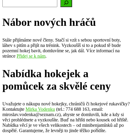
Nábor nových hráčů
Stále přijímáme nové členy. Stačí si vzít s sebou sportovní boty,
láhev s pitím a přijít na trénink. Vyzkoušíš si to a pokud tě bude
pozemní hokej bavit, domluvíme se, jak dál. Více informací na
stránce
Přidej se k nám
.
Nabídka hokejek a
pomůcek za skvělé ceny
Uvažujete o nákupu nové hokejky, chráničů či hokejové rukavičky?
Kontaktujte
Mirka Vodenku
(tel.: 774 688 163, email:
miroslav.vodenka@seznam.cz), abyste se domluvili, kde a kdy si
věci prohlédnete a vyzkoušíte. Buď na hřišti nebo kousek od hřiště.
Nabídka věcí je ve všech velikostech – od minibenjamínků až po
dospělé. Garantujeme, že levněji to jinde těžko pořídíte.