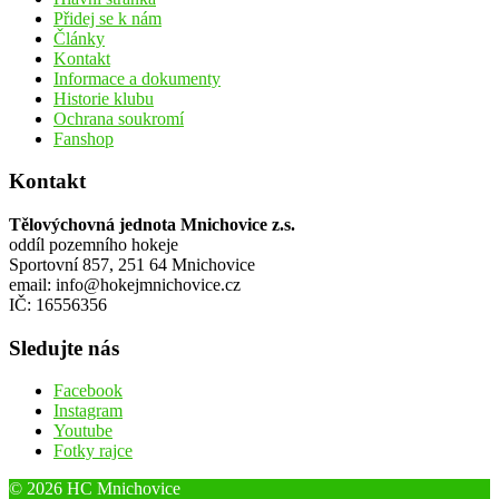
Přidej se k nám
Články
Kontakt
Informace a dokumenty
Historie klubu
Ochrana soukromí
Fanshop
Kontakt
Tělovýchovná jednota Mnichovice z.s.
oddíl pozemního hokeje
Sportovní 857, 251 64 Mnichovice
email: info@hokejmnichovice.cz
IČ: 16556356
Sledujte nás
Facebook
Instagram
Youtube
Fotky rajce
© 2026 HC Mnichovice