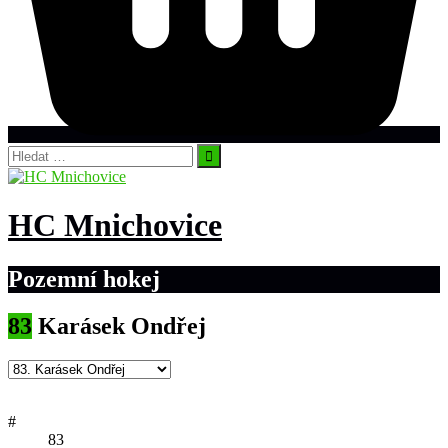
Vyhledávání
HC Mnichovice
Pozemní hokej
83
Karásek Ondřej
#
83