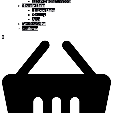
Zápisy z jednání výboru
Historie klubu
Historie klubu
Kroniky
Alba
Beach volejbal
Posilovna
0