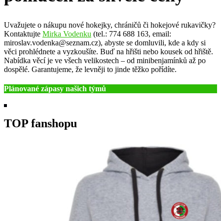
Uvažujete o nákupu nové hokejky, chráničů či hokejové rukavičky?
Kontaktujte
Mirka Vodenku
(tel.: 774 688 163, email:
miroslav.vodenka@seznam.cz), abyste se domluvili, kde a kdy si
věci prohlédnete a vyzkoušíte. Buď na hřišti nebo kousek od hřiště.
Nabídka věcí je ve všech velikostech – od minibenjamínků až po
dospělé. Garantujeme, že levněji to jinde těžko pořídíte.
Plánované zápasy našich týmů
TOP fanshopu