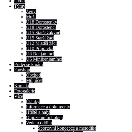
Úvod
Týmy
Ženy
Muži
U18 Dorostenky
U18 Dorostenci
U15 Starší žákyně
U15 Starší žáci
U12 Mladší žáci
U10 Přípravka
U8 Benjamínci
U6 Minibenjamínci
Přidej se k nám
Fanshop
Obchod
Můj účet
Kontakt
Fotogalerie
Více
Články
Informace a dokumenty
Hřiště a haly
O pozemním hokeji
Vedení oddílu
Sportovní koncepce a metodika