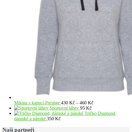
Rozpětí
Mikina s kapucí Prestige
430
Kč
–
460
Kč
cen:
Sportovní láhev
95
Kč
430 Kč
Tričko Diamond,
až
dámské a pánské
350
Kč
460 Kč
Naši partneři