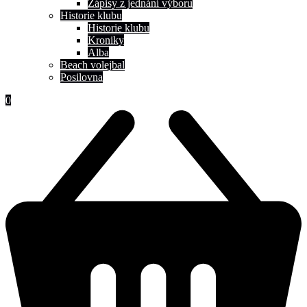
Zápisy z jednání výboru
Historie klubu
Historie klubu
Kroniky
Alba
Beach volejbal
Posilovna
0