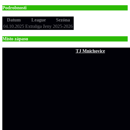
Podrobnosti
Datum
League
Sezóna
04.10.2025
Extraliga ženy
2025-2026
Místo zápasu
TJ Mnichovice