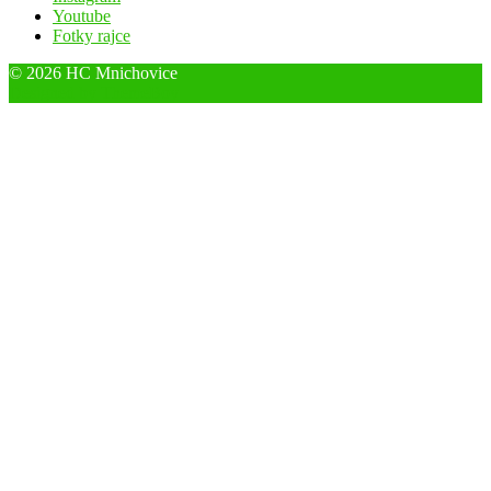
Youtube
Fotky rajce
© 2026 HC Mnichovice
Designed by ThemeBoy