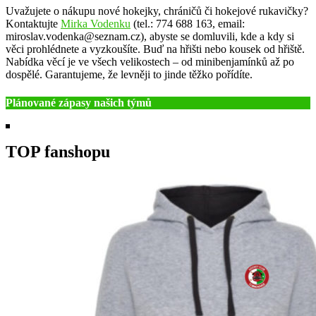
Uvažujete o nákupu nové hokejky, chráničů či hokejové rukavičky?
Kontaktujte
Mirka Vodenku
(tel.: 774 688 163, email:
miroslav.vodenka@seznam.cz), abyste se domluvili, kde a kdy si
věci prohlédnete a vyzkoušíte. Buď na hřišti nebo kousek od hřiště.
Nabídka věcí je ve všech velikostech – od minibenjamínků až po
dospělé. Garantujeme, že levněji to jinde těžko pořídíte.
Plánované zápasy našich týmů
TOP fanshopu