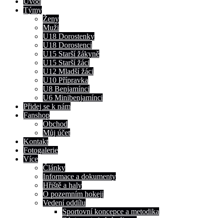
Úvod
Týmy
Ženy
Muži
U18 Dorostenky
U18 Dorostenci
U15 Starší žákyně
U15 Starší žáci
U12 Mladší žáci
U10 Přípravka
U8 Benjamínci
U6 Minibenjamínci
Přidej se k nám
Fanshop
Obchod
Můj účet
Kontakt
Fotogalerie
Více
Články
Informace a dokumenty
Hřiště a haly
O pozemním hokeji
Vedení oddílu
Sportovní koncepce a metodika