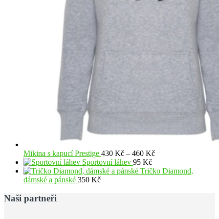
Rozpětí
Mikina s kapucí Prestige
430
Kč
–
460
Kč
cen:
Sportovní láhev
95
Kč
430 Kč
Tričko Diamond,
až
dámské a pánské
350
Kč
460 Kč
Naši partneři