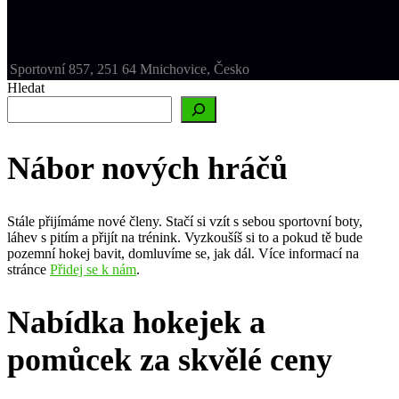
Sportovní 857, 251 64 Mnichovice, Česko
Hledat
Nábor nových hráčů
Stále přijímáme nové členy. Stačí si vzít s sebou sportovní boty,
láhev s pitím a přijít na trénink. Vyzkoušíš si to a pokud tě bude
pozemní hokej bavit, domluvíme se, jak dál. Více informací na
stránce
Přidej se k nám
.
Nabídka hokejek a
pomůcek za skvělé ceny