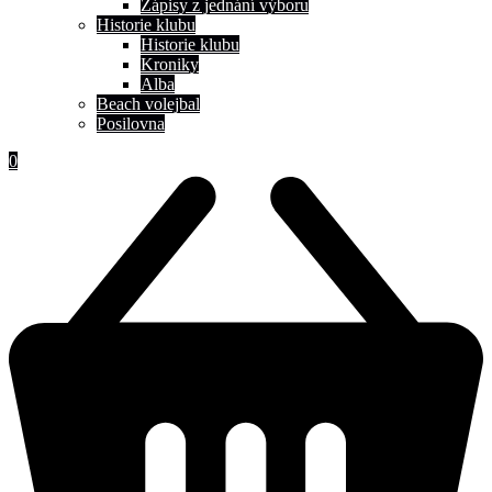
Zápisy z jednání výboru
Historie klubu
Historie klubu
Kroniky
Alba
Beach volejbal
Posilovna
0