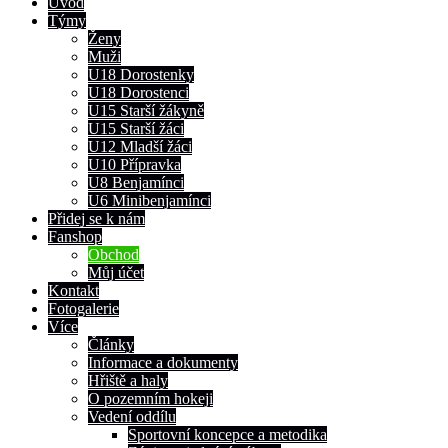
Úvod
Týmy
Ženy
Muži
U18 Dorostenky
U18 Dorostenci
U15 Starší žákyně
U15 Starší žáci
U12 Mladší žáci
U10 Přípravka
U8 Benjamínci
U6 Minibenjamínci
Přidej se k nám
Fanshop
Obchod
Můj účet
Kontakt
Fotogalerie
Více
Články
Informace a dokumenty
Hřiště a haly
O pozemním hokeji
Vedení oddílu
Sportovní koncepce a metodika