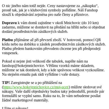
O nic jiného nám totiž nejde. Ceny nastavujeme za „nákupku“,
prostě tak, jak je s klubovými symboly pořídíme. Náš Fanshop
slouží k objednávání zejména pro naše členy a příznivce.
Dopravu
k vám domů zajistíme v okolí Mnichovic (do 10 km)
zadarmo, můžeme se domluvit na předání na hřišti nebo si objednat
dodání prostřednictvím zásilkových služeb.
Platbu
přijímáme až při převzetí zboží. V hotovosti, pomocí QR
kódu nebo na dobírku u zásilek prostřednictvím zásilkových služeb.
Platbu předem bankovním převodem chceme jen při předprodeji
vstupenek.
Pokud si nejste jisti velikostí dle tabulek, napište nám na
fanshop@hokejmnichovice. Většinu vzorků máme skladem,
můžeme se tak domluvit, kdy a kde správnou velikost vyzkoušíme.
Na stejném emailu pak rádi vyřídíme i vaše dotazy.
TIP!
Zaregistrujte se a po přihlášení na
(
https://www.hokejmnichovice.cz/muj-ucet/
) můžete sledovat své
nákupy. Vaše další objednávky budou taky jednodušší, protože pár
formulářů se vyplní samo. Ruku na to, že vám nebudeme posílat
žádné marketingové materiály.
Užijte si nákupy!