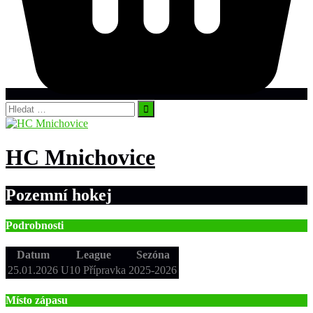
Vyhledávání
HC Mnichovice
Pozemní hokej
Podrobnosti
Datum
League
Sezóna
25.01.2026
U10 Přípravka
2025-2026
Místo zápasu