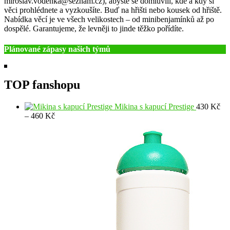
miroslav.vodenka@seznam.cz), abyste se domluvili, kde a kdy si
věci prohlédnete a vyzkoušíte. Buď na hřišti nebo kousek od hřiště.
Nabídka věcí je ve všech velikostech – od minibenjamínků až po
dospělé. Garantujeme, že levněji to jinde těžko pořídíte.
Plánované zápasy našich týmů
TOP fanshopu
Mikina s kapucí Prestige
430
Kč
Rozpětí
–
460
Kč
cen:
430 Kč
až
460 Kč