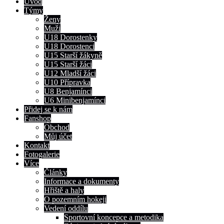
Úvod
Týmy
Ženy
Muži
U18 Dorostenky
U18 Dorostenci
U15 Starší žákyně
U15 Starší žáci
U12 Mladší žáci
U10 Přípravka
U8 Benjamínci
U6 Minibenjamínci
Přidej se k nám
Fanshop
Obchod
Můj účet
Kontakt
Fotogalerie
Více
Články
Informace a dokumenty
Hřiště a haly
O pozemním hokeji
Vedení oddílu
Sportovní koncepce a metodika