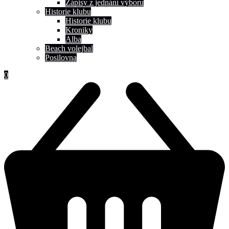
Zápisy z jednání výboru
Historie klubu
Historie klubu
Kroniky
Alba
Beach volejbal
Posilovna
0