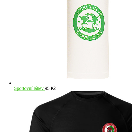
Sportovní láhev
95
Kč