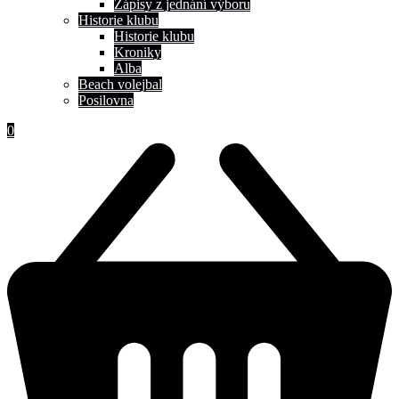
Zápisy z jednání výboru
Historie klubu
Historie klubu
Kroniky
Alba
Beach volejbal
Posilovna
0