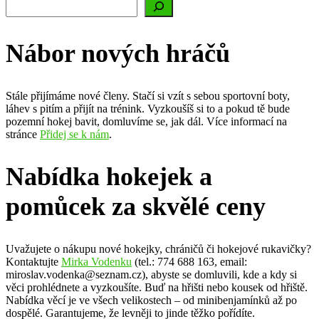
Nábor nových hráčů
Stále přijímáme nové členy. Stačí si vzít s sebou sportovní boty,
láhev s pitím a přijít na trénink. Vyzkoušíš si to a pokud tě bude
pozemní hokej bavit, domluvíme se, jak dál. Více informací na
stránce
Přidej se k nám
.
Nabídka hokejek a
pomůcek za skvělé ceny
Uvažujete o nákupu nové hokejky, chráničů či hokejové rukavičky?
Kontaktujte
Mirka Vodenku
(tel.: 774 688 163, email:
miroslav.vodenka@seznam.cz), abyste se domluvili, kde a kdy si
věci prohlédnete a vyzkoušíte. Buď na hřišti nebo kousek od hřiště.
Nabídka věcí je ve všech velikostech – od minibenjamínků až po
dospělé. Garantujeme, že levněji to jinde těžko pořídíte.