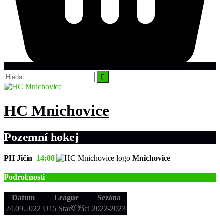
Vyhledávání
HC Mnichovice
Pozemní hokej
PH Jičín
14:00
Mnichovice
Podrobnosti
Datum
League
Sezóna
24.09.2022
U15 Starší žáci
2022-2023