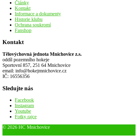
Články
Kontakt
Informace a dokumenty
Historie klubu
Ochrana soukromí
Fanshop
Kontakt
Tělovýchovná jednota Mnichovice z.s.
oddíl pozemního hokeje
Sportovní 857, 251 64 Mnichovice
email: info@hokejmnichovice.cz
IČ: 16556356
Sledujte nás
Facebook
Instagram
Youtube
Fotky rajce
© 2026 HC Mnichovice
Designed by ThemeBoy