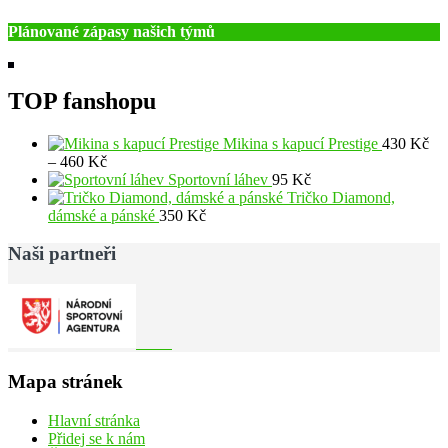
Plánované zápasy našich týmů
TOP fanshopu
Mikina s kapucí Prestige
430
Kč
Rozpětí
–
460
Kč
cen:
Sportovní láhev
95
Kč
430 Kč
Tričko Diamond,
až
dámské a pánské
350
Kč
460 Kč
Naši partneři
Mapa stránek
Hlavní stránka
Přidej se k nám