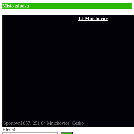
Místo zápasu
TJ Mnichovice
Sportovní 857, 251 64 Mnichovice, Česko
Hledat