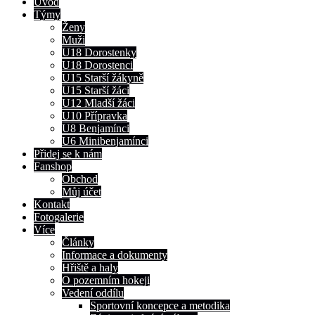
Úvod
Týmy
Ženy
Muži
U18 Dorostenky
U18 Dorostenci
U15 Starší žákyně
U15 Starší žáci
U12 Mladší žáci
U10 Přípravka
U8 Benjamínci
U6 Minibenjamínci
Přidej se k nám
Fanshop
Obchod
Můj účet
Kontakt
Fotogalerie
Více
Články
Informace a dokumenty
Hřiště a haly
O pozemním hokeji
Vedení oddílu
Sportovní koncepce a metodika