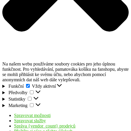
Na našem webu používáme soubory cookies pro jeho úplnou
funkčnost. Pro vyhledávání, pamatováka košíku na fanshopu, abyste
se mohli přihlásit ke svému účtu, nebo abychom pomocí
anonymních dat náš web dále vylepšovali.
Funkční
Funkční
Vždy aktivní
Předvolby
Předvolby
Statistiky
Statistiky
Marketing
Marketing
Spravovat možnosti
Spravovat služby
Správa {vendor_count} prodejců