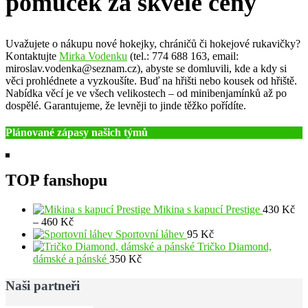
pomůcek za skvělé ceny
Uvažujete o nákupu nové hokejky, chráničů či hokejové rukavičky?
Kontaktujte
Mirka Vodenku
(tel.: 774 688 163, email:
miroslav.vodenka@seznam.cz), abyste se domluvili, kde a kdy si
věci prohlédnete a vyzkoušíte. Buď na hřišti nebo kousek od hřiště.
Nabídka věcí je ve všech velikostech – od minibenjamínků až po
dospělé. Garantujeme, že levněji to jinde těžko pořídíte.
Plánované zápasy našich týmů
TOP fanshopu
Mikina s kapucí Prestige
430
Kč
Rozpětí
–
460
Kč
cen:
Sportovní láhev
95
Kč
430 Kč
Tričko Diamond,
až
dámské a pánské
350
Kč
460 Kč
Naši partneři