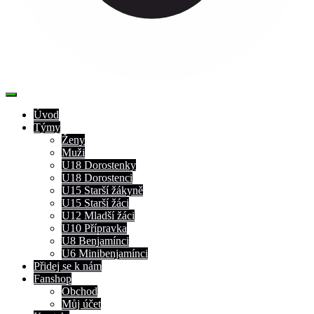
Úvod
Týmy
Ženy
Muži
U18 Dorostenky
U18 Dorostenci
U15 Starší žákyně
U15 Starší žáci
U12 Mladší žáci
U10 Přípravka
U8 Benjamínci
U6 Minibenjamínci
Přidej se k nám
Fanshop
Obchod
Můj účet