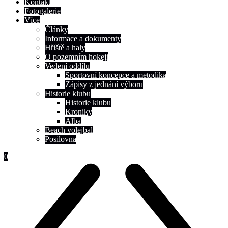
Kontakt
Fotogalerie
Více
Články
Informace a dokumenty
Hřiště a haly
O pozemním hokeji
Vedení oddílu
Sportovní koncepce a metodika
Zápisy z jednání výboru
Historie klubu
Historie klubu
Kroniky
Alba
Beach volejbal
Posilovna
0