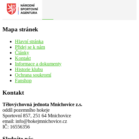
Mapa stránek
Hlavní stránka
Přidej se k nám
Články
Kontakt
Informace a dokumenty
Historie klubu
Ochrana soukromí
Fanshop
Kontakt
Tělovýchovná jednota Mnichovice z.s.
oddíl pozemního hokeje
Sportovní 857, 251 64 Mnichovice
email: info@hokejmnichovice.cz
IČ: 16556356
Sledujte nás