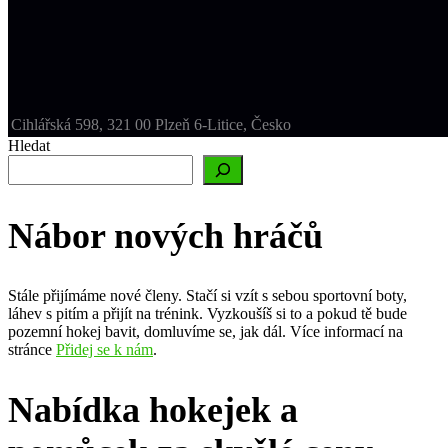
Cihlářská 598, 321 00 Plzeň 6-Litice, Česko
Hledat
Nábor nových hráčů
Stále přijímáme nové členy. Stačí si vzít s sebou sportovní boty,
láhev s pitím a přijít na trénink. Vyzkoušíš si to a pokud tě bude
pozemní hokej bavit, domluvíme se, jak dál. Více informací na
stránce
Přidej se k nám
.
Nabídka hokejek a