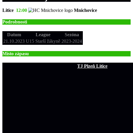
Litice
12:00
Mnichovice
Podrobnosti
Datum
League
Sezóna
21.10.2023
U15 Starší žákyně
2023-2024
Místo zápasu
TJ Plzeň Litice