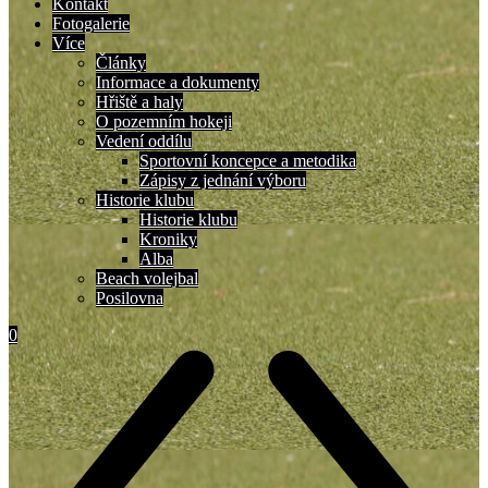
Kontakt
Fotogalerie
Více
Články
Informace a dokumenty
Hřiště a haly
O pozemním hokeji
Vedení oddílu
Sportovní koncepce a metodika
Zápisy z jednání výboru
Historie klubu
Historie klubu
Kroniky
Alba
Beach volejbal
Posilovna
0