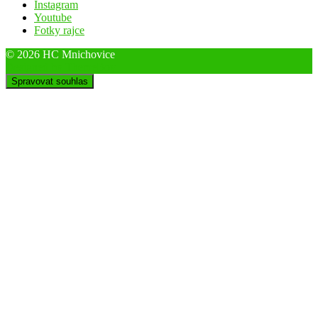
Instagram
Youtube
Fotky rajce
© 2026 HC Mnichovice
Designed by ThemeBoy
Spravovat souhlas