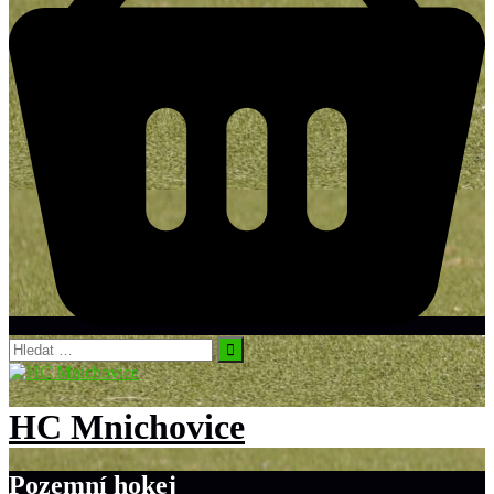
Vyhledávání
HC Mnichovice
Pozemní hokej