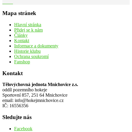
Mapa stránek
Hlavní stránka
Přidej se k nám
Články
Kontakt
Informace a dokumenty
Historie klubu
Ochrana soukromí
Fanshop
Kontakt
Tělovýchovná jednota Mnichovice z.s.
oddíl pozemního hokeje
Sportovní 857, 251 64 Mnichovice
email: info@hokejmnichovice.cz
IČ: 16556356
Sledujte nás
Facebook