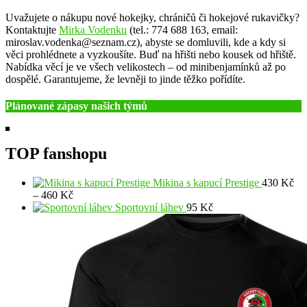
Uvažujete o nákupu nové hokejky, chráničů či hokejové rukavičky?
Kontaktujte
Mirka Vodenku
(tel.: 774 688 163, email:
miroslav.vodenka@seznam.cz), abyste se domluvili, kde a kdy si
věci prohlédnete a vyzkoušíte. Buď na hřišti nebo kousek od hřiště.
Nabídka věcí je ve všech velikostech – od minibenjamínků až po
dospělé. Garantujeme, že levněji to jinde těžko pořídíte.
Plánované zápasy našich týmů
TOP fanshopu
Mikina s kapucí Prestige
430
Kč
Rozpětí
–
460
Kč
cen:
Sportovní láhev
95
Kč
430 Kč
až
460 Kč