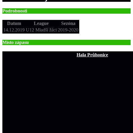
Podrobnosti
Datum
League
Sezóna
14.12.2019
U12 Mladší žáci
2019-2020
Místo zápasu
Hala Průhonice