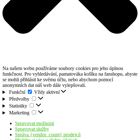
Na našem webu používáme soubory cookies pro jeho úplnou
funkčnost. Pro vyhledávání, pamatováka košíku na fanshopu, abyste
se mohli přihlásit ke svému účtu, nebo abychom pomocí
anonymních dat náš web dále vylepšovali.
Funkční
Funkční
Vždy aktivní
Předvolby
Předvolby
Statistiky
Statistiky
Marketing
Marketing
Spravovat možnosti
Spravovat služby
Správa {vendor_count} prodejců