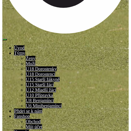
Úvod
Týmy
Ženy
Muži
U18 Dorostenky
U18 Dorostenci
U15 Starší žákyně
U15 Starší žáci
U12 Mladší žáci
U10 Přípravka
U8 Benjamínci
U6 Minibenjamínci
Přidej se k nám
Fanshop
Obchod
Můj účet