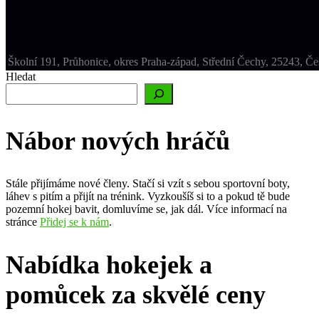
Školní 191, Průhonice, okres Praha-západ, Střední Čechy, 25243, Č
Hledat
Nábor nových hráčů
Stále přijímáme nové členy. Stačí si vzít s sebou sportovní boty,
láhev s pitím a přijít na trénink. Vyzkoušíš si to a pokud tě bude
pozemní hokej bavit, domluvíme se, jak dál. Více informací na
stránce
Přidej se k nám
.
Nabídka hokejek a
pomůcek za skvělé ceny