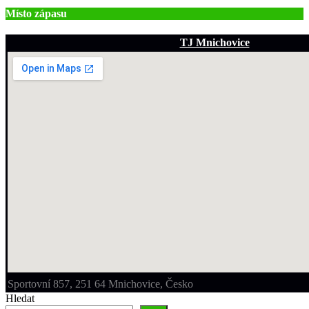
Místo zápasu
TJ Mnichovice
Sportovní 857, 251 64 Mnichovice, Česko
Hledat