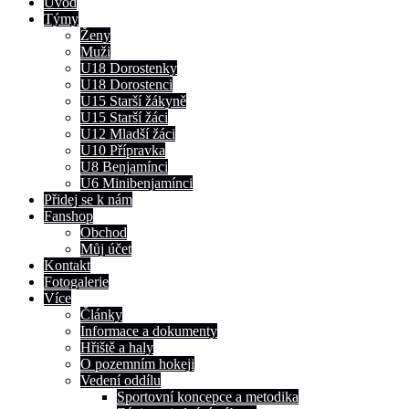
Úvod
Týmy
Ženy
Muži
U18 Dorostenky
U18 Dorostenci
U15 Starší žákyně
U15 Starší žáci
U12 Mladší žáci
U10 Přípravka
U8 Benjamínci
U6 Minibenjamínci
Přidej se k nám
Fanshop
Obchod
Můj účet
Kontakt
Fotogalerie
Více
Články
Informace a dokumenty
Hřiště a haly
O pozemním hokeji
Vedení oddílu
Sportovní koncepce a metodika