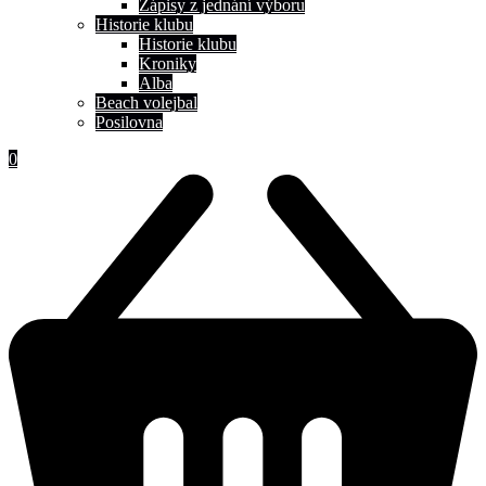
Zápisy z jednání výboru
Historie klubu
Historie klubu
Kroniky
Alba
Beach volejbal
Posilovna
0