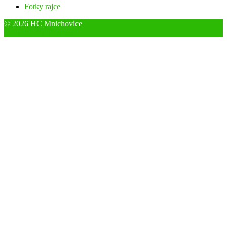
Fotky rajce
© 2026 HC Mnichovice
Designed by ThemeBoy