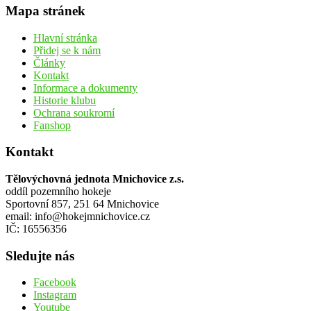
Mapa stránek
Hlavní stránka
Přidej se k nám
Články
Kontakt
Informace a dokumenty
Historie klubu
Ochrana soukromí
Fanshop
Kontakt
Tělovýchovná jednota Mnichovice z.s.
oddíl pozemního hokeje
Sportovní 857, 251 64 Mnichovice
email: info@hokejmnichovice.cz
IČ: 16556356
Sledujte nás
Facebook
Instagram
Youtube