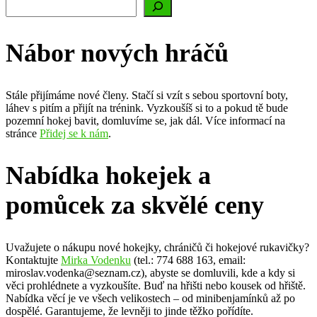
Nábor nových hráčů
Stále přijímáme nové členy. Stačí si vzít s sebou sportovní boty,
láhev s pitím a přijít na trénink. Vyzkoušíš si to a pokud tě bude
pozemní hokej bavit, domluvíme se, jak dál. Více informací na
stránce
Přidej se k nám
.
Nabídka hokejek a
pomůcek za skvělé ceny
Uvažujete o nákupu nové hokejky, chráničů či hokejové rukavičky?
Kontaktujte
Mirka Vodenku
(tel.: 774 688 163, email:
miroslav.vodenka@seznam.cz), abyste se domluvili, kde a kdy si
věci prohlédnete a vyzkoušíte. Buď na hřišti nebo kousek od hřiště.
Nabídka věcí je ve všech velikostech – od minibenjamínků až po
dospělé. Garantujeme, že levněji to jinde těžko pořídíte.