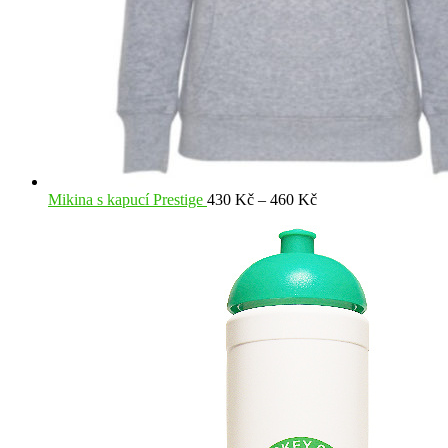
Rozpětí
Mikina s kapucí Prestige
430
Kč
–
460
Kč
cen:
430 Kč
až
460 Kč