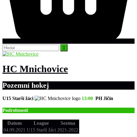
Vyhledávání
HC Mnichovice
Pozemní hokej
U15 Starší žáci
13:00
PH Jičín
Podrobnosti
Datum
League
Sezóna
04.09.2021
U15 Starší žáci
2021-2022