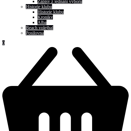
Zápisy z jednání výboru
Historie klubu
Historie klubu
Kroniky
Alba
Beach volejbal
Posilovna
0