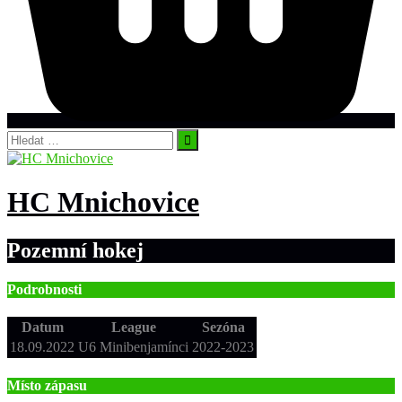
Vyhledávání
HC Mnichovice
Pozemní hokej
Podrobnosti
Datum
League
Sezóna
18.09.2022
U6 Minibenjamínci
2022-2023
Místo zápasu