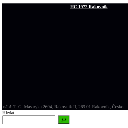
HC 1972 Rakovník
nábř. T. G. Masaryka 2694, Rakovník II, 269 01 Rakovník, Česko
Hledat