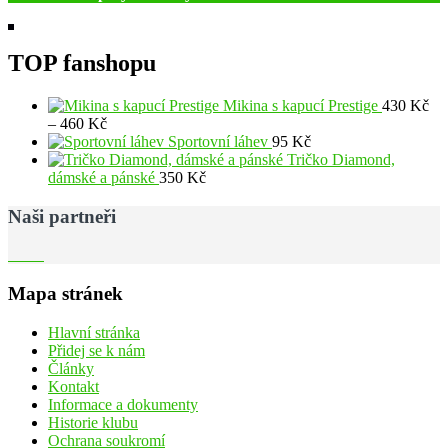
TOP fanshopu
Mikina s kapucí Prestige
430
Kč
Rozpětí
–
460
Kč
cen:
Sportovní láhev
95
Kč
430 Kč
Tričko Diamond,
až
dámské a pánské
350
Kč
460 Kč
Naši partneři
Mapa stránek
Hlavní stránka
Přidej se k nám
Články
Kontakt
Informace a dokumenty
Historie klubu
Ochrana soukromí