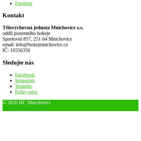
Fanshop
Kontakt
Tělovýchovná jednota Mnichovice z.s.
oddíl pozemního hokeje
Sportovní 857, 251 64 Mnichovice
email: info@hokejmnichovice.cz
IČ: 16556356
Sledujte nás
Facebook
Instagram
Youtube
Fotky rajce
© 2026 HC Mnichovice
Designed by ThemeBoy