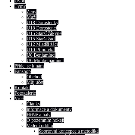
Úvod
Týmy
Ženy
Muži
U18 Dorostenky
U18 Dorostenci
U15 Starší žákyně
U15 Starší žáci
U12 Mladší žáci
U10 Přípravka
U8 Benjamínci
U6 Minibenjamínci
Přidej se k nám
Fanshop
Obchod
Můj účet
Kontakt
Fotogalerie
Více
Články
Informace a dokumenty
Hřiště a haly
O pozemním hokeji
Vedení oddílu
Sportovní koncepce a metodika