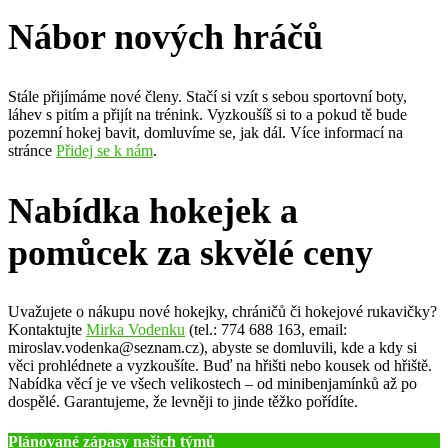
Nábor nových hráčů
Stále přijímáme nové členy. Stačí si vzít s sebou sportovní boty,
láhev s pitím a přijít na trénink. Vyzkoušíš si to a pokud tě bude
pozemní hokej bavit, domluvíme se, jak dál. Více informací na
stránce
Přidej se k nám
.
Nabídka hokejek a
pomůcek za skvělé ceny
Uvažujete o nákupu nové hokejky, chráničů či hokejové rukavičky?
Kontaktujte
Mirka Vodenku
(tel.: 774 688 163, email:
miroslav.vodenka@seznam.cz), abyste se domluvili, kde a kdy si
věci prohlédnete a vyzkoušíte. Buď na hřišti nebo kousek od hřiště.
Nabídka věcí je ve všech velikostech – od minibenjamínků až po
dospělé. Garantujeme, že levněji to jinde těžko pořídíte.
Plánované zápasy našich týmů