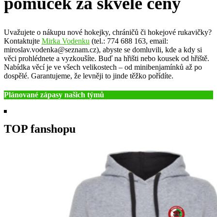
pomůcek za skvělé ceny
Uvažujete o nákupu nové hokejky, chráničů či hokejové rukavičky?
Kontaktujte
Mirka Vodenku
(tel.: 774 688 163, email:
miroslav.vodenka@seznam.cz), abyste se domluvili, kde a kdy si
věci prohlédnete a vyzkoušíte. Buď na hřišti nebo kousek od hřiště.
Nabídka věcí je ve všech velikostech – od minibenjamínků až po
dospělé. Garantujeme, že levněji to jinde těžko pořídíte.
Plánované zápasy našich týmů
TOP fanshopu