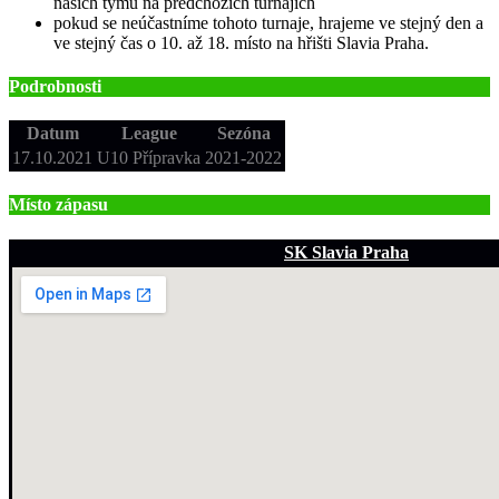
našich týmů na předchozích turnajích
pokud se neúčastníme tohoto turnaje, hrajeme ve stejný den a
ve stejný čas o 10. až 18. místo na hřišti Slavia Praha.
Podrobnosti
Datum
League
Sezóna
17.10.2021
U10 Přípravka
2021-2022
Místo zápasu
SK Slavia Praha