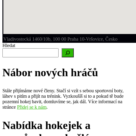
Vladivostocká 1460/10b, 100 00 Praha 10-Vršovice, Česko
Hledat
Nábor nových hráčů
Stále přijímáme nové členy. Stačí si vzít s sebou sportovní boty,
láhev s pitím a přijít na trénink. Vyzkoušíš si to a pokud tě bude
pozemní hokej bavit, domluvíme se, jak dál. Více informací na
stránce
Přidej se k nám
.
Nabídka hokejek a