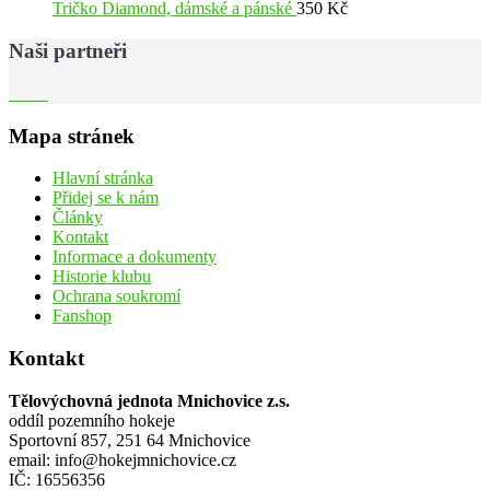
Tričko Diamond, dámské a pánské
350
Kč
Naši partneři
Mapa stránek
Hlavní stránka
Přidej se k nám
Články
Kontakt
Informace a dokumenty
Historie klubu
Ochrana soukromí
Fanshop
Kontakt
Tělovýchovná jednota Mnichovice z.s.
oddíl pozemního hokeje
Sportovní 857, 251 64 Mnichovice
email: info@hokejmnichovice.cz
IČ: 16556356