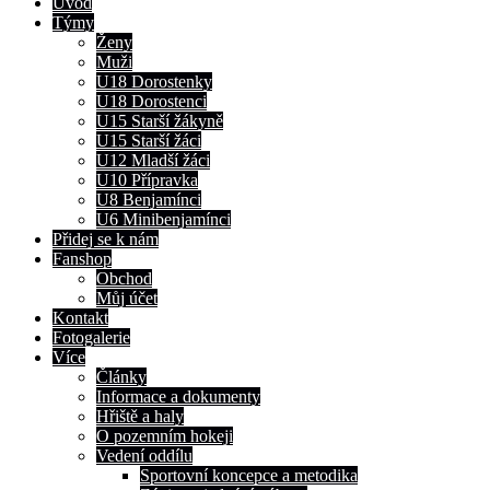
Úvod
Týmy
Ženy
Muži
U18 Dorostenky
U18 Dorostenci
U15 Starší žákyně
U15 Starší žáci
U12 Mladší žáci
U10 Přípravka
U8 Benjamínci
U6 Minibenjamínci
Přidej se k nám
Fanshop
Obchod
Můj účet
Kontakt
Fotogalerie
Více
Články
Informace a dokumenty
Hřiště a haly
O pozemním hokeji
Vedení oddílu
Sportovní koncepce a metodika