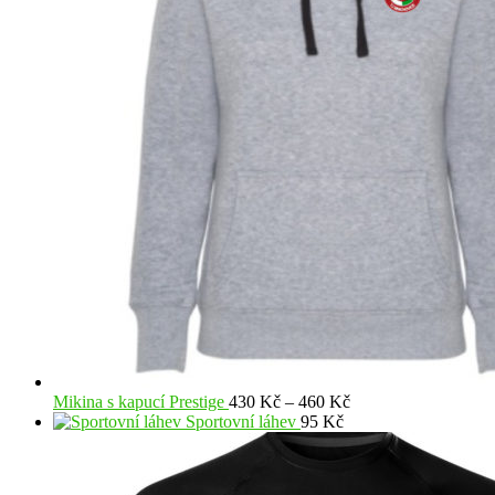
Rozpětí
Mikina s kapucí Prestige
430
Kč
–
460
Kč
cen:
Sportovní láhev
95
Kč
430 Kč
až
460 Kč