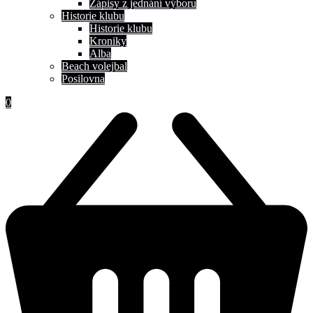
Zápisy z jednání výboru
Historie klubu
Historie klubu
Kroniky
Alba
Beach volejbal
Posilovna
0