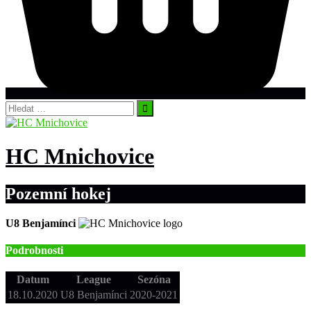
Vyhledávání
HC Mnichovice
Pozemní hokej
U8 Benjamínci
Podrobnosti
Datum
League
Sezóna
18.10.2020
U8 Benjamínci
2020-2021