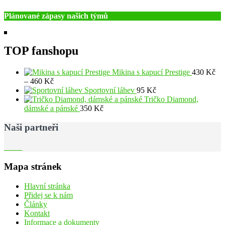
Plánované zápasy našich týmů
TOP fanshopu
Mikina s kapucí Prestige
430
Kč
Rozpětí
–
460
Kč
cen:
Sportovní láhev
95
Kč
430 Kč
Tričko Diamond,
až
dámské a pánské
350
Kč
460 Kč
Naši partneři
Mapa stránek
Hlavní stránka
Přidej se k nám
Články
Kontakt
Informace a dokumenty