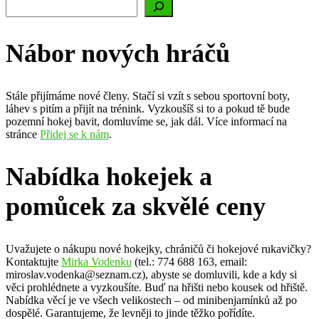
Nábor nových hráčů
Stále přijímáme nové členy. Stačí si vzít s sebou sportovní boty,
láhev s pitím a přijít na trénink. Vyzkoušíš si to a pokud tě bude
pozemní hokej bavit, domluvíme se, jak dál. Více informací na
stránce
Přidej se k nám
.
Nabídka hokejek a
pomůcek za skvělé ceny
Uvažujete o nákupu nové hokejky, chráničů či hokejové rukavičky?
Kontaktujte
Mirka Vodenku
(tel.: 774 688 163, email:
miroslav.vodenka@seznam.cz), abyste se domluvili, kde a kdy si
věci prohlédnete a vyzkoušíte. Buď na hřišti nebo kousek od hřiště.
Nabídka věcí je ve všech velikostech – od minibenjamínků až po
dospělé. Garantujeme, že levněji to jinde těžko pořídíte.