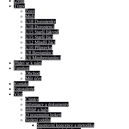
Úvod
Týmy
Ženy
Muži
U18 Dorostenky
U18 Dorostenci
U15 Starší žákyně
U15 Starší žáci
U12 Mladší žáci
U10 Přípravka
U8 Benjamínci
U6 Minibenjamínci
Přidej se k nám
Fanshop
Obchod
Můj účet
Kontakt
Fotogalerie
Více
Články
Informace a dokumenty
Hřiště a haly
O pozemním hokeji
Vedení oddílu
Sportovní koncepce a metodika