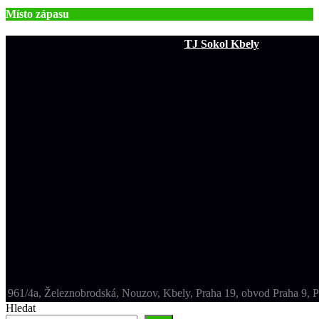
Místo zápasu
TJ Sokol Kbely
961/4a, Železnobrodská, Nouzov, Kbely, Praha 19, obvod Praha 9, P
Hledat