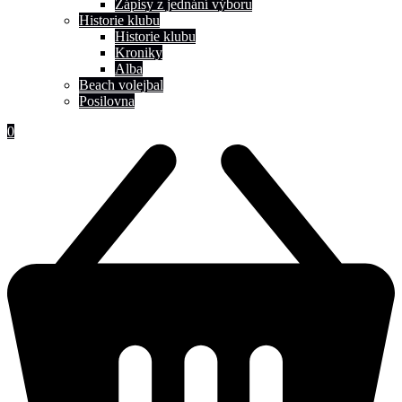
Zápisy z jednání výboru
Historie klubu
Historie klubu
Kroniky
Alba
Beach volejbal
Posilovna
0