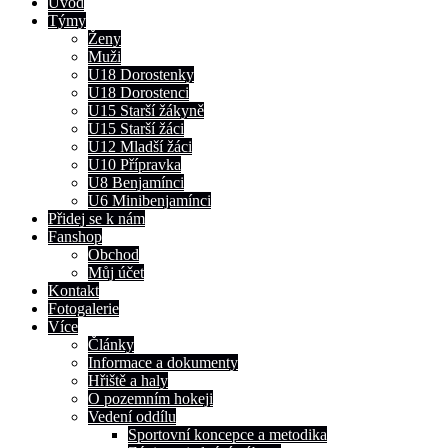
Úvod
Týmy
Ženy
Muži
U18 Dorostenky
U18 Dorostenci
U15 Starší žákyně
U15 Starší žáci
U12 Mladší žáci
U10 Přípravka
U8 Benjamínci
U6 Minibenjamínci
Přidej se k nám
Fanshop
Obchod
Můj účet
Kontakt
Fotogalerie
Více
Články
Informace a dokumenty
Hřiště a haly
O pozemním hokeji
Vedení oddílu
Sportovní koncepce a metodika