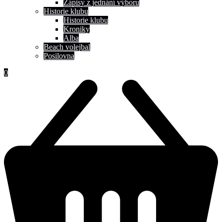
Zápisy z jednání výboru
Historie klubu
Historie klubu
Kroniky
Alba
Beach volejbal
Posilovna
0