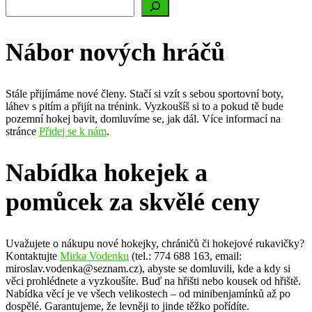
Nábor nových hráčů
Stále přijímáme nové členy. Stačí si vzít s sebou sportovní boty,
láhev s pitím a přijít na trénink. Vyzkoušíš si to a pokud tě bude
pozemní hokej bavit, domluvíme se, jak dál. Více informací na
stránce
Přidej se k nám
.
Nabídka hokejek a
pomůcek za skvělé ceny
Uvažujete o nákupu nové hokejky, chráničů či hokejové rukavičky?
Kontaktujte
Mirka Vodenku
(tel.: 774 688 163, email:
miroslav.vodenka@seznam.cz), abyste se domluvili, kde a kdy si
věci prohlédnete a vyzkoušíte. Buď na hřišti nebo kousek od hřiště.
Nabídka věcí je ve všech velikostech – od minibenjamínků až po
dospělé. Garantujeme, že levněji to jinde těžko pořídíte.