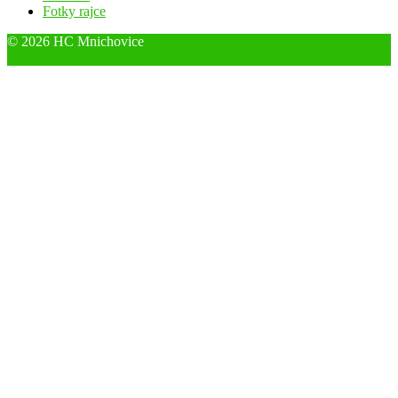
Fotky rajce
© 2026 HC Mnichovice
Designed by ThemeBoy