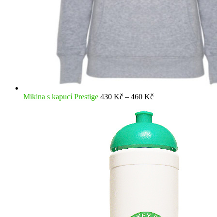
Rozpětí
Mikina s kapucí Prestige
430
Kč
–
460
Kč
cen:
430 Kč
až
460 Kč