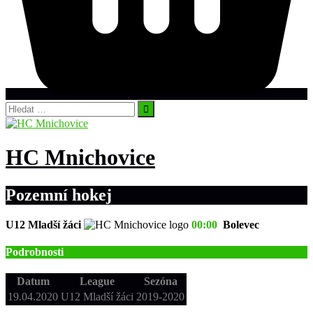
Vyhledávání
HC Mnichovice
Pozemní hokej
U12 Mladší žáci
00:00
Bolevec
Podrobnosti
Datum
League
Sezóna
19.04.2020
U12 Mladší žáci
2019-2020