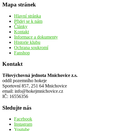
Mapa stránek
Hlavní stránka
Přidej se k nám
Články
Kontakt
Informace a dokumenty
Historie klubu
Ochrana soukromí
Fanshop
Kontakt
Tělovýchovná jednota Mnichovice z.s.
oddíl pozemního hokeje
Sportovní 857, 251 64 Mnichovice
email: info@hokejmnichovice.cz
IČ: 16556356
Sledujte nás
Facebook
Instagram
Youtube