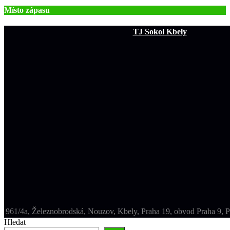
Místo zápasu
TJ Sokol Kbely
961/4a, Železnobrodská, Nouzov, Kbely, Praha 19, obvod Praha 9, P
Hledat