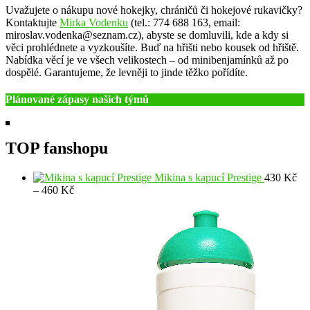
Uvažujete o nákupu nové hokejky, chráničů či hokejové rukavičky?
Kontaktujte
Mirka Vodenku
(tel.: 774 688 163, email:
miroslav.vodenka@seznam.cz), abyste se domluvili, kde a kdy si
věci prohlédnete a vyzkoušíte. Buď na hřišti nebo kousek od hřiště.
Nabídka věcí je ve všech velikostech – od minibenjamínků až po
dospělé. Garantujeme, že levněji to jinde těžko pořídíte.
Plánované zápasy našich týmů
TOP fanshopu
Mikina s kapucí Prestige
430
Kč
Rozpětí
–
460
Kč
cen:
430 Kč
až
460 Kč