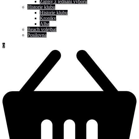
Zápisy z jednání výboru
Historie klubu
Historie klubu
Kroniky
Alba
Beach volejbal
Posilovna
0