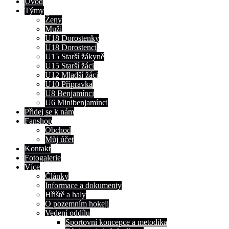
Úvod
Týmy
Ženy
Muži
U18 Dorostenky
U18 Dorostenci
U15 Starší žákyně
U15 Starší žáci
U12 Mladší žáci
U10 Přípravka
U8 Benjamínci
U6 Minibenjamínci
Přidej se k nám
Fanshop
Obchod
Můj účet
Kontakt
Fotogalerie
Více
Články
Informace a dokumenty
Hřiště a haly
O pozemním hokeji
Vedení oddílu
Sportovní koncepce a metodika