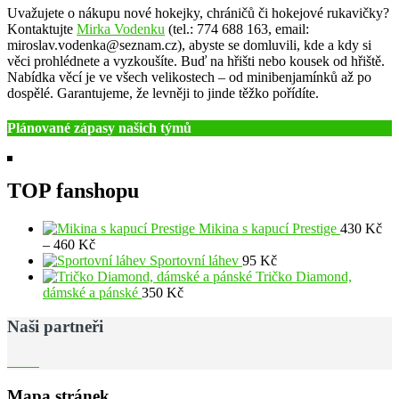
Uvažujete o nákupu nové hokejky, chráničů či hokejové rukavičky?
Kontaktujte
Mirka Vodenku
(tel.: 774 688 163, email:
miroslav.vodenka@seznam.cz), abyste se domluvili, kde a kdy si
věci prohlédnete a vyzkoušíte. Buď na hřišti nebo kousek od hřiště.
Nabídka věcí je ve všech velikostech – od minibenjamínků až po
dospělé. Garantujeme, že levněji to jinde těžko pořídíte.
Plánované zápasy našich týmů
TOP fanshopu
Mikina s kapucí Prestige
430
Kč
Rozpětí
–
460
Kč
cen:
Sportovní láhev
95
Kč
430 Kč
Tričko Diamond,
až
dámské a pánské
350
Kč
460 Kč
Naši partneři
Mapa stránek