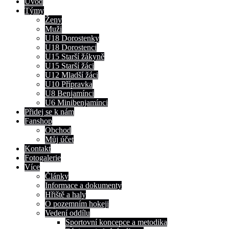
Úvod
Týmy
Ženy
Muži
U18 Dorostenky
U18 Dorostenci
U15 Starší žákyně
U15 Starší žáci
U12 Mladší žáci
U10 Přípravka
U8 Benjamínci
U6 Minibenjamínci
Přidej se k nám
Fanshop
Obchod
Můj účet
Kontakt
Fotogalerie
Více
Články
Informace a dokumenty
Hřiště a haly
O pozemním hokeji
Vedení oddílu
Sportovní koncepce a metodika