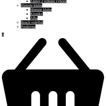
Zápisy z jednání výboru
Historie klubu
Historie klubu
Kroniky
Alba
Beach volejbal
Posilovna
0