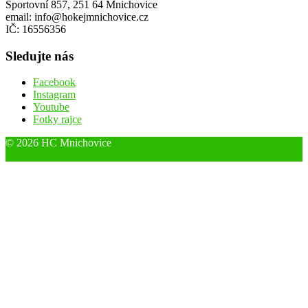
Sportovní 857, 251 64 Mnichovice
email: info@hokejmnichovice.cz
IČ: 16556356
Sledujte nás
Facebook
Instagram
Youtube
Fotky rajce
© 2026 HC Mnichovice
Designed by ThemeBoy