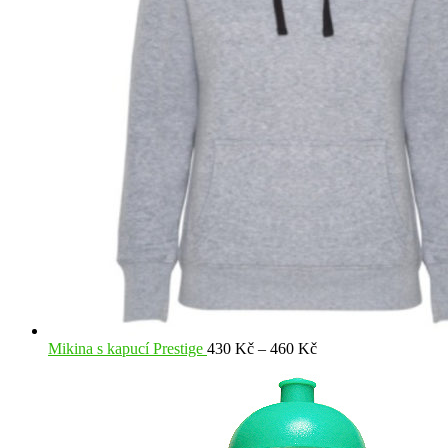
Rozpětí
Mikina s kapucí Prestige
430
Kč
–
460
Kč
cen:
430 Kč
až
460 Kč