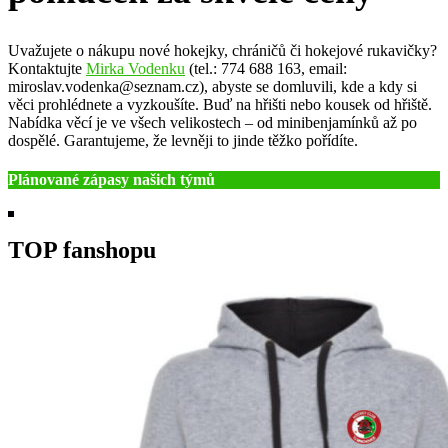
Uvažujete o nákupu nové hokejky, chráničů či hokejové rukavičky?
Kontaktujte
Mirka Vodenku
(tel.: 774 688 163, email:
miroslav.vodenka@seznam.cz), abyste se domluvili, kde a kdy si
věci prohlédnete a vyzkoušíte. Buď na hřišti nebo kousek od hřiště.
Nabídka věcí je ve všech velikostech – od minibenjamínků až po
dospělé. Garantujeme, že levněji to jinde těžko pořídíte.
Plánované zápasy našich týmů
TOP fanshopu