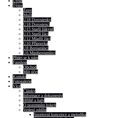
Úvod
Týmy
Ženy
Muži
U18 Dorostenky
U18 Dorostenci
U15 Starší žákyně
U15 Starší žáci
U12 Mladší žáci
U10 Přípravka
U8 Benjamínci
U6 Minibenjamínci
Přidej se k nám
Fanshop
Obchod
Můj účet
Kontakt
Fotogalerie
Více
Články
Informace a dokumenty
Hřiště a haly
O pozemním hokeji
Vedení oddílu
Sportovní koncepce a metodika