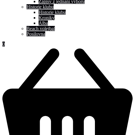
Zápisy z jednání výboru
Historie klubu
Historie klubu
Kroniky
Alba
Beach volejbal
Posilovna
0