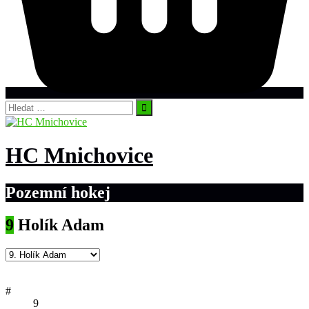
Vyhledávání
HC Mnichovice
Pozemní hokej
9
Holík Adam
#
9