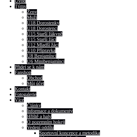
Úvod
Týmy
Ženy
Muži
U18 Dorostenky
U18 Dorostenci
U15 Starší žákyně
U15 Starší žáci
U12 Mladší žáci
U10 Přípravka
U8 Benjamínci
U6 Minibenjamínci
Přidej se k nám
Fanshop
Obchod
Můj účet
Kontakt
Fotogalerie
Více
Články
Informace a dokumenty
Hřiště a haly
O pozemním hokeji
Vedení oddílu
Sportovní koncepce a metodika