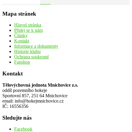
Mapa stránek
Hlavní stránka
Přidej se k nám
Články
Kontakt
Informace a dokumenty
Historie klubu
Ochrana soukromí
Fanshop
Kontakt
Tělovýchovná jednota Mnichovice z.s.
oddíl pozemního hokeje
Sportovní 857, 251 64 Mnichovice
email: info@hokejmnichovice.cz
IČ: 16556356
Sledujte nás
Facebook