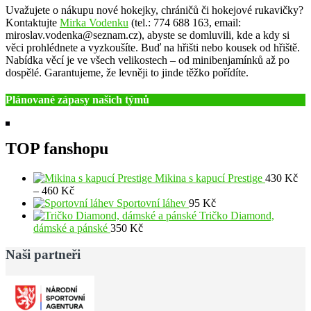
Uvažujete o nákupu nové hokejky, chráničů či hokejové rukavičky?
Kontaktujte
Mirka Vodenku
(tel.: 774 688 163, email:
miroslav.vodenka@seznam.cz), abyste se domluvili, kde a kdy si
věci prohlédnete a vyzkoušíte. Buď na hřišti nebo kousek od hřiště.
Nabídka věcí je ve všech velikostech – od minibenjamínků až po
dospělé. Garantujeme, že levněji to jinde těžko pořídíte.
Plánované zápasy našich týmů
TOP fanshopu
Mikina s kapucí Prestige
430
Kč
Rozpětí
–
460
Kč
cen:
Sportovní láhev
95
Kč
430 Kč
Tričko Diamond,
až
dámské a pánské
350
Kč
460 Kč
Naši partneři