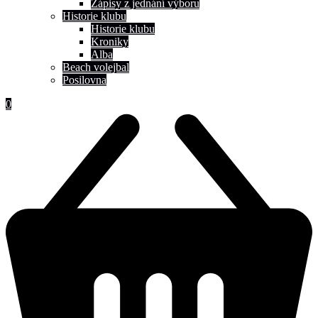
Zápisy z jednání výboru
Historie klubu
Historie klubu
Kroniky
Alba
Beach volejbal
Posilovna
0