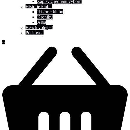
Zápisy z jednání výboru
Historie klubu
Historie klubu
Kroniky
Alba
Beach volejbal
Posilovna
0