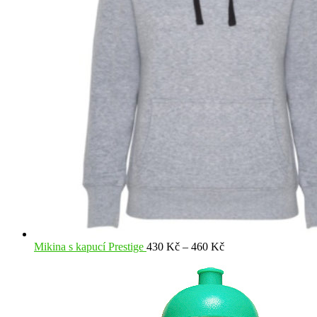
Rozpětí
Mikina s kapucí Prestige
430
Kč
–
460
Kč
cen:
430 Kč
až
460 Kč