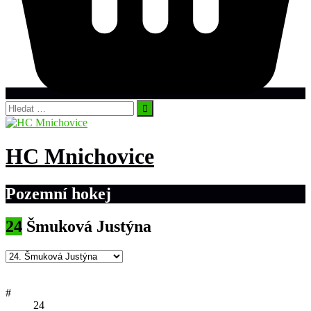
Vyhledávání
HC Mnichovice
Pozemní hokej
24
Šmuková Justýna
#
24