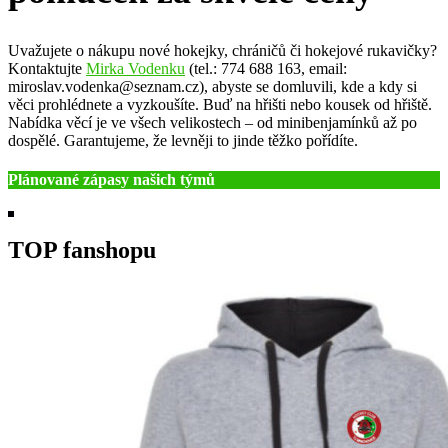
Uvažujete o nákupu nové hokejky, chráničů či hokejové rukavičky?
Kontaktujte
Mirka Vodenku
(tel.: 774 688 163, email:
miroslav.vodenka@seznam.cz), abyste se domluvili, kde a kdy si
věci prohlédnete a vyzkoušíte. Buď na hřišti nebo kousek od hřiště.
Nabídka věcí je ve všech velikostech – od minibenjamínků až po
dospělé. Garantujeme, že levněji to jinde těžko pořídíte.
Plánované zápasy našich týmů
TOP fanshopu