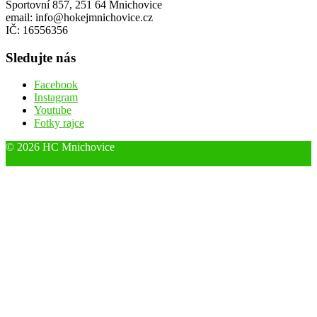
Sportovní 857, 251 64 Mnichovice
email: info@hokejmnichovice.cz
IČ: 16556356
Sledujte nás
Facebook
Instagram
Youtube
Fotky rajce
© 2026 HC Mnichovice
Designed by ThemeBoy