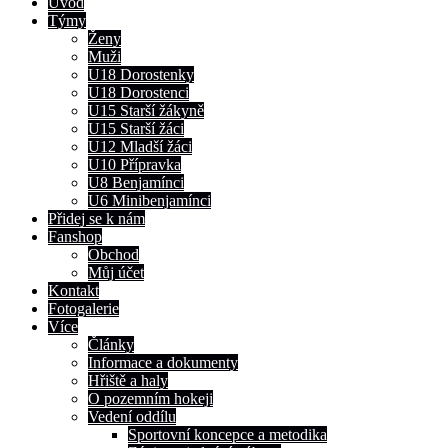
Úvod
Týmy
Ženy
Muži
U18 Dorostenky
U18 Dorostenci
U15 Starší žákyně
U15 Starší žáci
U12 Mladší žáci
U10 Přípravka
U8 Benjamínci
U6 Minibenjamínci
Přidej se k nám
Fanshop
Obchod
Můj účet
Kontakt
Fotogalerie
Více
Články
Informace a dokumenty
Hřiště a haly
O pozemním hokeji
Vedení oddílu
Sportovní koncepce a metodika