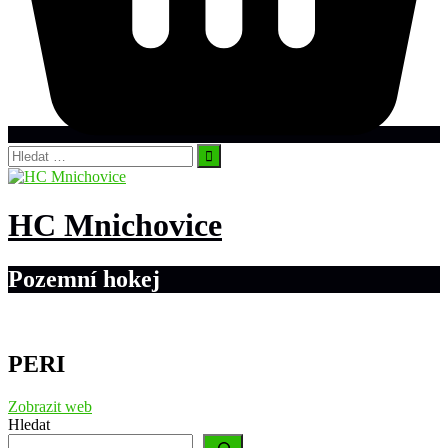
Vyhledávání
HC Mnichovice
Pozemní hokej
PERI
Zobrazit web
Hledat