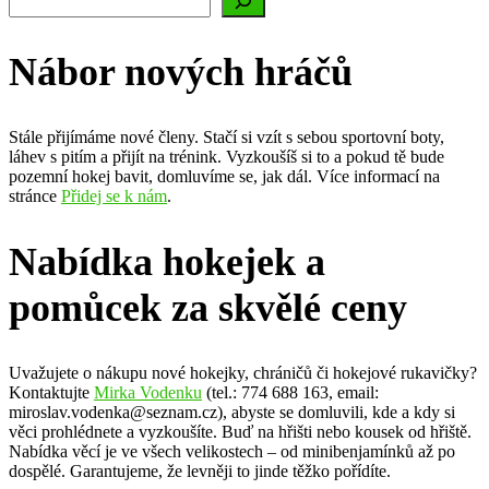
Nábor nových hráčů
Stále přijímáme nové členy. Stačí si vzít s sebou sportovní boty,
láhev s pitím a přijít na trénink. Vyzkoušíš si to a pokud tě bude
pozemní hokej bavit, domluvíme se, jak dál. Více informací na
stránce
Přidej se k nám
.
Nabídka hokejek a
pomůcek za skvělé ceny
Uvažujete o nákupu nové hokejky, chráničů či hokejové rukavičky?
Kontaktujte
Mirka Vodenku
(tel.: 774 688 163, email:
miroslav.vodenka@seznam.cz), abyste se domluvili, kde a kdy si
věci prohlédnete a vyzkoušíte. Buď na hřišti nebo kousek od hřiště.
Nabídka věcí je ve všech velikostech – od minibenjamínků až po
dospělé. Garantujeme, že levněji to jinde těžko pořídíte.