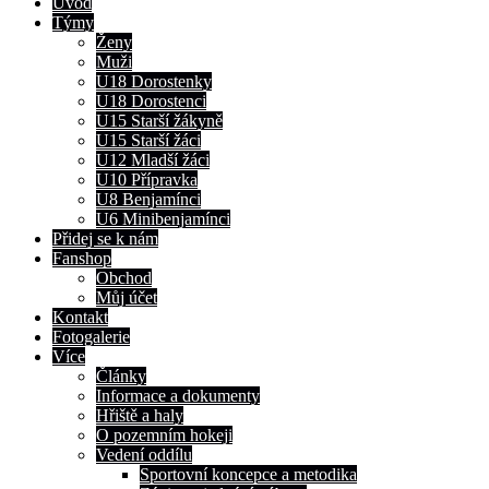
Úvod
Týmy
Ženy
Muži
U18 Dorostenky
U18 Dorostenci
U15 Starší žákyně
U15 Starší žáci
U12 Mladší žáci
U10 Přípravka
U8 Benjamínci
U6 Minibenjamínci
Přidej se k nám
Fanshop
Obchod
Můj účet
Kontakt
Fotogalerie
Více
Články
Informace a dokumenty
Hřiště a haly
O pozemním hokeji
Vedení oddílu
Sportovní koncepce a metodika