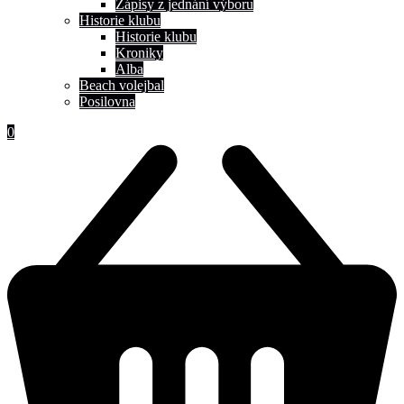
Zápisy z jednání výboru
Historie klubu
Historie klubu
Kroniky
Alba
Beach volejbal
Posilovna
0