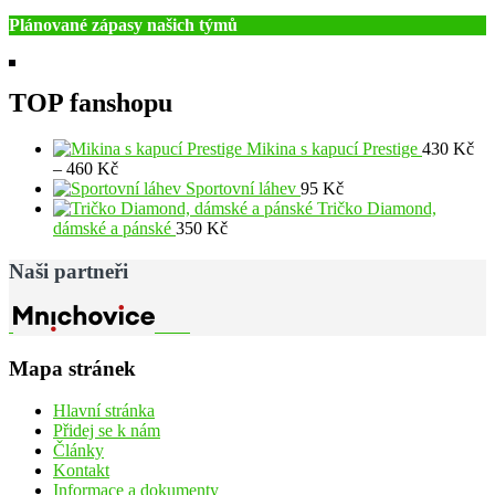
Plánované zápasy našich týmů
TOP fanshopu
Mikina s kapucí Prestige
430
Kč
Rozpětí
–
460
Kč
cen:
Sportovní láhev
95
Kč
430 Kč
Tričko Diamond,
až
dámské a pánské
350
Kč
460 Kč
Naši partneři
Mapa stránek
Hlavní stránka
Přidej se k nám
Články
Kontakt
Informace a dokumenty