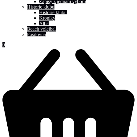
Zápisy z jednání výboru
Historie klubu
Historie klubu
Kroniky
Alba
Beach volejbal
Posilovna
0