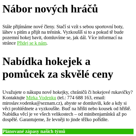
Nábor nových hráčů
Stále přijímáme nové členy. Stačí si vzít s sebou sportovní boty,
láhev s pitím a přijít na trénink. Vyzkoušíš si to a pokud tě bude
pozemní hokej bavit, domluvíme se, jak dál. Více informací na
stránce
Přidej se k nám
.
Nabídka hokejek a
pomůcek za skvělé ceny
Uvažujete o nákupu nové hokejky, chráničů či hokejové rukavičky?
Kontaktujte
Mirka Vodenku
(tel.: 774 688 163, email:
miroslav.vodenka@seznam.cz), abyste se domluvili, kde a kdy si
věci prohlédnete a vyzkoušíte. Buď na hřišti nebo kousek od hřiště.
Nabídka věcí je ve všech velikostech – od minibenjamínků až po
dospělé. Garantujeme, že levněji to jinde těžko pořídíte.
Plánované zápasy našich týmů