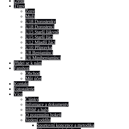
Úvod
Týmy
Ženy
Muži
U18 Dorostenky
U18 Dorostenci
U15 Starší žákyně
U15 Starší žáci
U12 Mladší žáci
U10 Přípravka
U8 Benjamínci
U6 Minibenjamínci
Přidej se k nám
Fanshop
Obchod
Můj účet
Kontakt
Fotogalerie
Více
Články
Informace a dokumenty
Hřiště a haly
O pozemním hokeji
Vedení oddílu
Sportovní koncepce a metodika