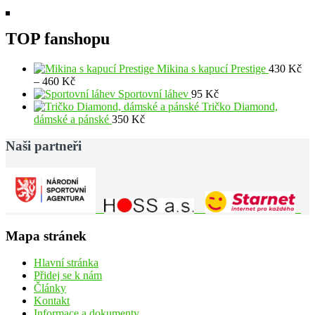
TOP fanshopu
Mikina s kapucí Prestige
430
Kč
Rozpětí
–
460
Kč
cen:
Sportovní láhev
95
Kč
430 Kč
Tričko Diamond,
až
dámské a pánské
350
Kč
460 Kč
Naši partneři
Mapa stránek
Hlavní stránka
Přidej se k nám
Články
Kontakt
Informace a dokumenty