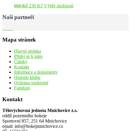
Možnosti
Původní
Aktuální
Tento
660
Kč
230
Kč
Výběr možností
lze
cena
cena
produkt
vybrat
byla:
je:
má
Naši partneři
na
660 Kč.
230 Kč.
více
stránce
variant.
produktu
Možnosti
lze
Mapa stránek
vybrat
na
Hlavní stránka
stránce
Přidej se k nám
produktu
Články
Kontakt
Informace a dokumenty
Historie klubu
Ochrana soukromí
Fanshop
Kontakt
Tělovýchovná jednota Mnichovice z.s.
oddíl pozemního hokeje
Sportovní 857, 251 64 Mnichovice
email: info@hokejmnichovice.cz