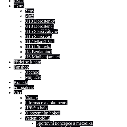
Úvod
Týmy
Ženy
Muži
U18 Dorostenky
U18 Dorostenci
U15 Starší žákyně
U15 Starší žáci
U12 Mladší žáci
U10 Přípravka
U8 Benjamínci
U6 Minibenjamínci
Přidej se k nám
Fanshop
Obchod
Můj účet
Kontakt
Fotogalerie
Více
Články
Informace a dokumenty
Hřiště a haly
O pozemním hokeji
Vedení oddílu
Sportovní koncepce a metodika