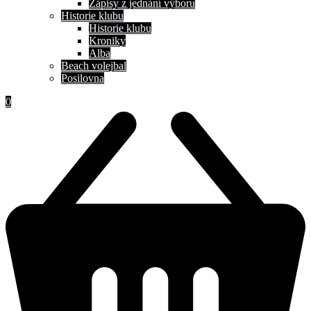
Zápisy z jednání výboru
Historie klubu
Historie klubu
Kroniky
Alba
Beach volejbal
Posilovna
0