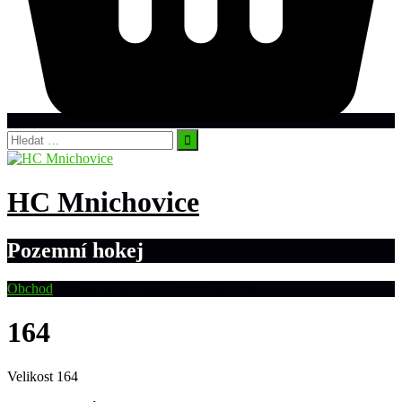
Vyhledávání
HC Mnichovice
Pozemní hokej
Obchod
/ Vlastnost produktu: Velikost / 164
164
Velikost 164