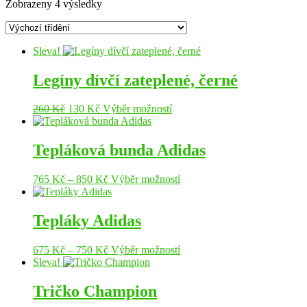
Zobrazeny 4 výsledky
Sleva!
Legíny dívčí zateplené, černé
Původní
Aktuální
Tento
260
Kč
130
Kč
Výběr možností
cena
cena
produkt
byla:
je:
má
260 Kč.
130 Kč.
více
Tepláková bunda Adidas
variant.
Možnosti
Rozpětí
Tento
765
Kč
–
850
Kč
Výběr možností
lze
cen:
produkt
vybrat
765 Kč
má
na
až
více
Tepláky Adidas
stránce
850 Kč
variant.
produktu
Možnosti
Rozpětí
Tento
675
Kč
–
750
Kč
Výběr možností
lze
cen:
produkt
Sleva!
vybrat
675 Kč
má
na
až
více
Tričko Champion
stránce
750 Kč
variant.
produktu