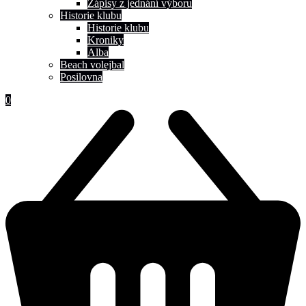
Zápisy z jednání výboru
Historie klubu
Historie klubu
Kroniky
Alba
Beach volejbal
Posilovna
0