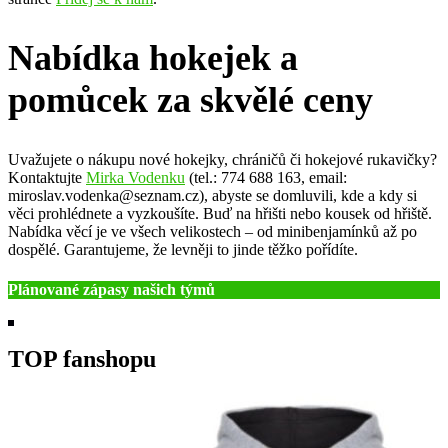
Nabídka hokejek a
pomůcek za skvělé ceny
Uvažujete o nákupu nové hokejky, chráničů či hokejové rukavičky?
Kontaktujte
Mirka Vodenku
(tel.: 774 688 163, email:
miroslav.vodenka@seznam.cz), abyste se domluvili, kde a kdy si
věci prohlédnete a vyzkoušíte. Buď na hřišti nebo kousek od hřiště.
Nabídka věcí je ve všech velikostech – od minibenjamínků až po
dospělé. Garantujeme, že levněji to jinde těžko pořídíte.
Plánované zápasy našich týmů
TOP fanshopu