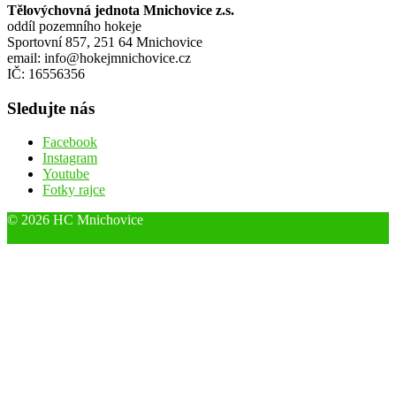
Tělovýchovná jednota Mnichovice z.s.
oddíl pozemního hokeje
Sportovní 857, 251 64 Mnichovice
email: info@hokejmnichovice.cz
IČ: 16556356
Sledujte nás
Facebook
Instagram
Youtube
Fotky rajce
© 2026 HC Mnichovice
Designed by ThemeBoy