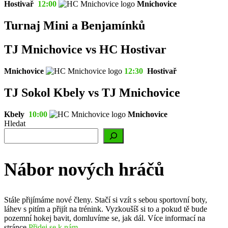
Hostivař
12:00
Mnichovice
Turnaj Mini a Benjamínků
TJ Mnichovice vs HC Hostivar
Mnichovice
12:30
Hostivař
TJ Sokol Kbely vs TJ Mnichovice
Kbely
10:00
Mnichovice
Hledat
Nábor nových hráčů
Stále přijímáme nové členy. Stačí si vzít s sebou sportovní boty,
láhev s pitím a přijít na trénink. Vyzkoušíš si to a pokud tě bude
pozemní hokej bavit, domluvíme se, jak dál. Více informací na
stránce
Přidej se k nám
.