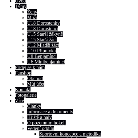
Úvod
Týmy
Ženy
Muži
U18 Dorostenky
U18 Dorostenci
U15 Starší žákyně
U15 Starší žáci
U12 Mladší žáci
U10 Přípravka
U8 Benjamínci
U6 Minibenjamínci
Přidej se k nám
Fanshop
Obchod
Můj účet
Kontakt
Fotogalerie
Více
Články
Informace a dokumenty
Hřiště a haly
O pozemním hokeji
Vedení oddílu
Sportovní koncepce a metodika