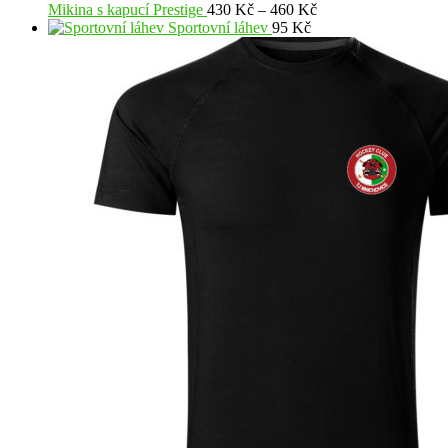
Rozpětí
Mikina s kapucí Prestige
430
Kč
–
460
Kč
cen:
Sportovní láhev
95
Kč
430 Kč
až
460 Kč