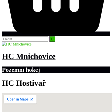
Vyhledávání
HC Mnichovice
Pozemní hokej
HC Hostivař