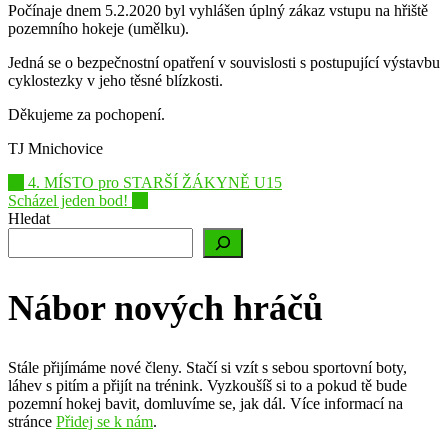
Počínaje dnem 5.2.2020 byl vyhlášen úplný zákaz vstupu na hřiště
pozemního hokeje (umělku).
Jedná se o bezpečnostní opatření v souvislosti s postupující výstavbu
cyklostezky v jeho těsné blízkosti.
Děkujeme za pochopení.
TJ Mnichovice
Post
←
4. MÍSTO pro STARŠÍ ŽÁKYNĚ U15
Scházel jeden bod!
→
navigation
Hledat
Nábor nových hráčů
Stále přijímáme nové členy. Stačí si vzít s sebou sportovní boty,
láhev s pitím a přijít na trénink. Vyzkoušíš si to a pokud tě bude
pozemní hokej bavit, domluvíme se, jak dál. Více informací na
stránce
Přidej se k nám
.