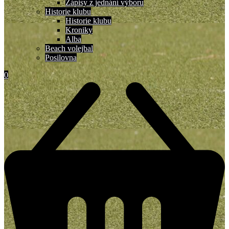
Zápisy z jednání výboru
Historie klubu
Historie klubu
Kroniky
Alba
Beach volejbal
Posilovna
0