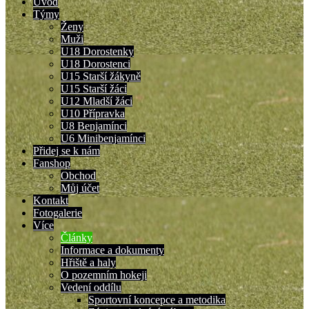
Úvod
Týmy
Ženy
Muži
U18 Dorostenky
U18 Dorostenci
U15 Starší žákyně
U15 Starší žáci
U12 Mladší žáci
U10 Přípravka
U8 Benjamínci
U6 Minibenjamínci
Přidej se k nám
Fanshop
Obchod
Můj účet
Kontakt
Fotogalerie
Více
Články
Informace a dokumenty
Hřiště a haly
O pozemním hokeji
Vedení oddílu
Sportovní koncepce a metodika