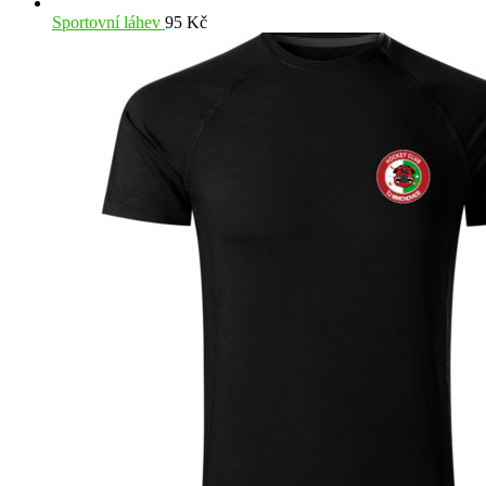
Sportovní láhev
95
Kč