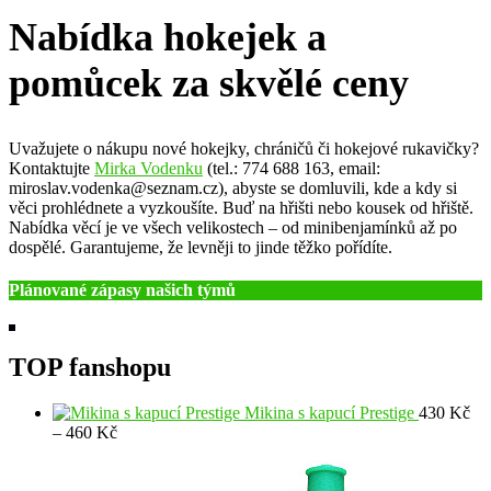
Nabídka hokejek a
pomůcek za skvělé ceny
Uvažujete o nákupu nové hokejky, chráničů či hokejové rukavičky?
Kontaktujte
Mirka Vodenku
(tel.: 774 688 163, email:
miroslav.vodenka@seznam.cz), abyste se domluvili, kde a kdy si
věci prohlédnete a vyzkoušíte. Buď na hřišti nebo kousek od hřiště.
Nabídka věcí je ve všech velikostech – od minibenjamínků až po
dospělé. Garantujeme, že levněji to jinde těžko pořídíte.
Plánované zápasy našich týmů
TOP fanshopu
Mikina s kapucí Prestige
430
Kč
Rozpětí
–
460
Kč
cen:
430 Kč
až