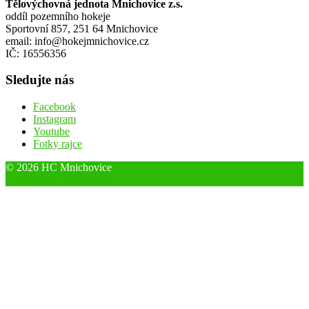
Tělovýchovná jednota Mnichovice z.s.
oddíl pozemního hokeje
Sportovní 857, 251 64 Mnichovice
email: info@hokejmnichovice.cz
IČ: 16556356
Sledujte nás
Facebook
Instagram
Youtube
Fotky rajce
© 2026 HC Mnichovice
Designed by ThemeBoy