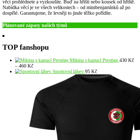
věci prohlédnete a vyzkoušíte. Buď na hřišti nebo kousek od hřiště.
Nabídka věcí je ve všech velikostech – od minibenjamínků až po
dospělé. Garantujeme, že levněji to jinde těžko pořídíte.
Plánované zápasy našich týmů
TOP fanshopu
Mikina s kapucí Prestige
430
Kč
Rozpětí
–
460
Kč
cen:
Sportovní láhev
95
Kč
430 Kč
až
460 Kč