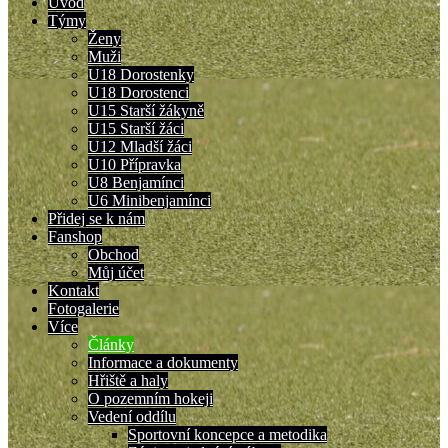
Úvod
Týmy
Ženy
Muži
U18 Dorostenky
U18 Dorostenci
U15 Starší žákyně
U15 Starší žáci
U12 Mladší žáci
U10 Přípravka
U8 Benjamínci
U6 Minibenjamínci
Přidej se k nám
Fanshop
Obchod
Můj účet
Kontakt
Fotogalerie
Více
Články
Informace a dokumenty
Hřiště a haly
O pozemním hokeji
Vedení oddílu
Sportovní koncepce a metodika