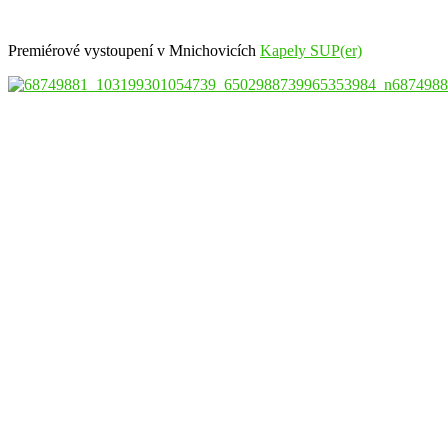
Premiérové vystoupení v Mnichovicích
Kapely SUP(er)
6874988