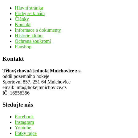
Hlavní stránka
Přidej se k nám
Články
Kontakt
Informace a dokumenty
Historie klubu
Ochrana soukromí
Fanshop
Kontakt
Tělovýchovná jednota Mnichovice z.s.
oddíl pozemního hokeje
Sportovní 857, 251 64 Mnichovice
email: info@hokejmnichovice.cz
IČ: 16556356
Sledujte nás
Facebook
Instagram
Youtube
Fotky rajce