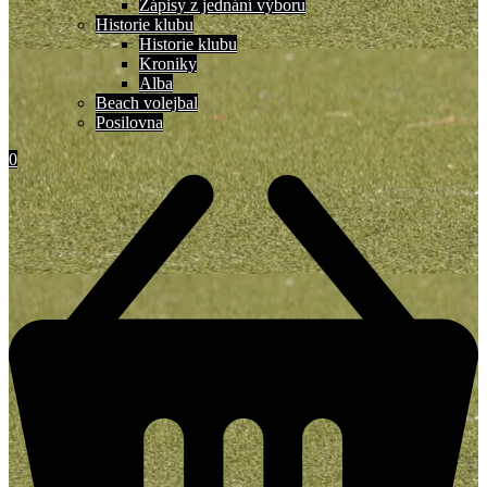
Zápisy z jednání výboru
Historie klubu
Historie klubu
Kroniky
Alba
Beach volejbal
Posilovna
0