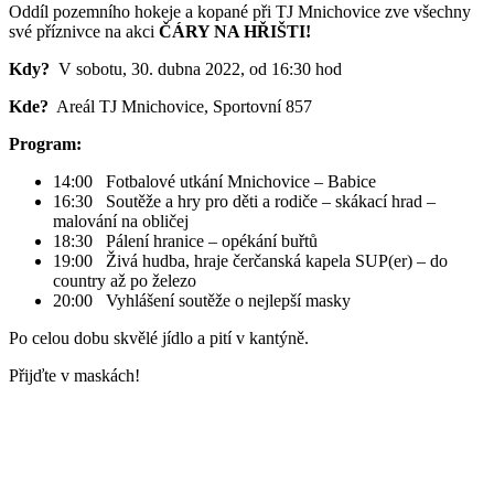
Oddíl pozemního hokeje a kopané při TJ Mnichovice zve všechny
své příznivce na akci
ČÁRY NA HŘIŠTI!
Kdy?
V sobotu, 30. dubna 2022, od 16:30 hod
Kde?
Areál TJ Mnichovice, Sportovní 857
Program:
14:00 Fotbalové utkání Mnichovice – Babice
16:30 Soutěže a hry pro děti a rodiče – skákací hrad –
malování na obličej
18:30 Pálení hranice – opékání buřtů
19:00 Živá hudba, hraje čerčanská kapela SUP(er) – do
country až po železo
20:00 Vyhlášení soutěže o nejlepší masky
Po celou dobu skvělé jídlo a pití v kantýně.
Přijďte v maskách!