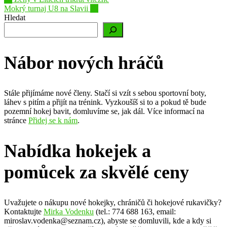
Post
Mokrý turnaj U8 na Slavii
→
navigation
Hledat
Nábor nových hráčů
Stále přijímáme nové členy. Stačí si vzít s sebou sportovní boty,
láhev s pitím a přijít na trénink. Vyzkoušíš si to a pokud tě bude
pozemní hokej bavit, domluvíme se, jak dál. Více informací na
stránce
Přidej se k nám
.
Nabídka hokejek a
pomůcek za skvělé ceny
Uvažujete o nákupu nové hokejky, chráničů či hokejové rukavičky?
Kontaktujte
Mirka Vodenku
(tel.: 774 688 163, email:
miroslav.vodenka@seznam.cz), abyste se domluvili, kde a kdy si