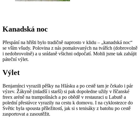
Kanadská noc
Přespání na hřišti bylo tradičně naprosto v klidu – „kanadská noc“
se vším všudy. Polovina z nás pomalovaných na tvářích (dobrovolně
i nedobrovolně) a u snídaně všichni odpočatí. Mohli jsme tak zahájit
páteční výlet.
Výlet
Benjamínci vyrazili pěšky na Hlásku a po cestě tam je čekalo i pár
výzev. Žákyně (mladší i starší) si pak dopoledne užily v říčanské
freex aréně na trampolínách a po obědě v restauraci u Labutě a
polední přestávce vyrazily na cestu k domovu. I na cyklostezce do
Světic byla spousta příležitostí, jak si s tenisáky z batohu po cestě
zasportovat a zasoutěžit.