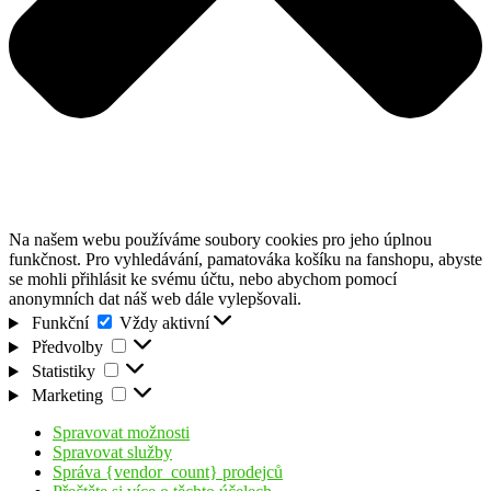
Na našem webu používáme soubory cookies pro jeho úplnou
funkčnost. Pro vyhledávání, pamatováka košíku na fanshopu, abyste
se mohli přihlásit ke svému účtu, nebo abychom pomocí
anonymních dat náš web dále vylepšovali.
Funkční
Funkční
Vždy aktivní
Předvolby
Předvolby
Statistiky
Statistiky
Marketing
Marketing
Spravovat možnosti
Spravovat služby
Správa {vendor_count} prodejců