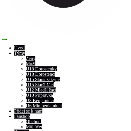
Úvod
Týmy
Ženy
Muži
U18 Dorostenky
U18 Dorostenci
U15 Starší žákyně
U15 Starší žáci
U12 Mladší žáci
U10 Přípravka
U8 Benjamínci
U6 Minibenjamínci
Přidej se k nám
Fanshop
Obchod
Můj účet