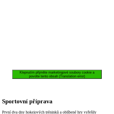
Klepnutím přijměte marketingové soubory cookie a
povolte tento obsah (Translation error)
Sportovní příprava
První dva dny hokejových tréninků a oblíbené hry vyřešily