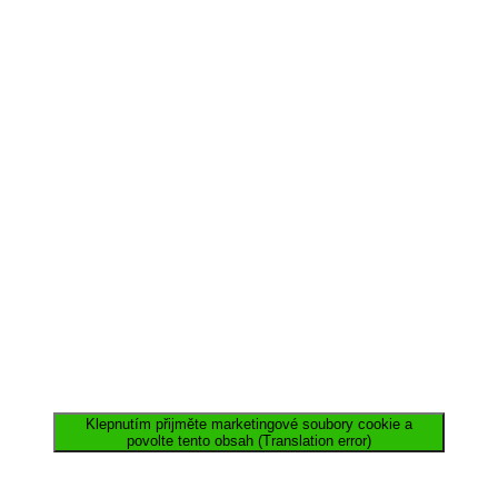
Klepnutím přijměte marketingové soubory cookie a
povolte tento obsah (Translation error)