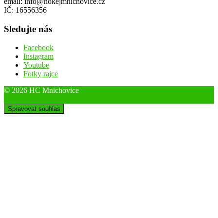
Historie klubu
Ochrana soukromí
Fanshop
Kontakt
Tělovýchovná jednota Mnichovice z.s.
oddíl pozemního hokeje
Sportovní 857, 251 64 Mnichovice
email: info@hokejmnichovice.cz
IČ: 16556356
Sledujte nás
Facebook
Instagram
Youtube
Fotky rajce
© 2026 HC Mnichovice
Designed by ThemeBoy
Spravovat souhlas