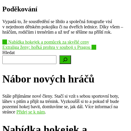
Poděkování
Vypadá to, že soustředění se líbilo a společná fotografie visí
v nejednom dětském pokojíku či na dveřích lednice. Díky všem –
hráčům, rodičům i trenérům a už teď se těšíme na příští rok.
Post
←
Nabídka hokejek a pomůcek za skvělé ceny
Extraliga ženy: hořká prohra v souboji s Pragou
→
navigation
Hledat
Nábor nových hráčů