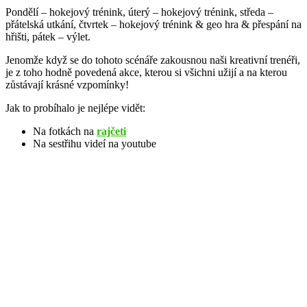
Pondělí – hokejový trénink, úterý – hokejový trénink, středa –
přátelská utkání, čtvrtek – hokejový trénink & geo hra & přespání na
hřišti, pátek – výlet.
Jenomže když se do tohoto scénáře zakousnou naši kreativní trenéři,
je z toho hodně povedená akce, kterou si všichni užijí a na kterou
zůstávají krásné vzpomínky!
Jak to probíhalo je nejlépe vidět:
Na fotkách na
rajčeti
Na sestřihu videí na youtube