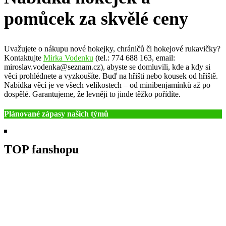
Stále přijímáme nové členy. Stačí si vzít s sebou sportovní boty,
láhev s pitím a přijít na trénink. Vyzkoušíš si to a pokud tě bude
pozemní hokej bavit, domluvíme se, jak dál. Více informací na
stránce
Přidej se k nám
.
Nabídka hokejek a
pomůcek za skvělé ceny
Uvažujete o nákupu nové hokejky, chráničů či hokejové rukavičky?
Kontaktujte
Mirka Vodenku
(tel.: 774 688 163, email:
miroslav.vodenka@seznam.cz), abyste se domluvili, kde a kdy si
věci prohlédnete a vyzkoušíte. Buď na hřišti nebo kousek od hřiště.
Nabídka věcí je ve všech velikostech – od minibenjamínků až po
dospělé. Garantujeme, že levněji to jinde těžko pořídíte.
Plánované zápasy našich týmů