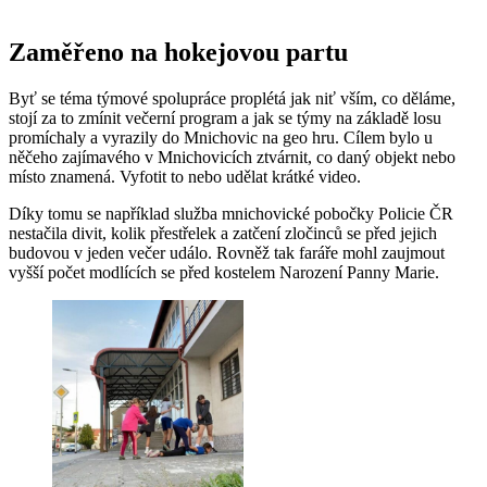
Zaměřeno na hokejovou partu
Byť se téma týmové spolupráce proplétá jak niť vším, co děláme,
stojí za to zmínit večerní program a jak se týmy na základě losu
promíchaly a vyrazily do Mnichovic na geo hru. Cílem bylo u
něčeho zajímavého v Mnichovicích ztvárnit, co daný objekt nebo
místo znamená. Vyfotit to nebo udělat krátké video.
Díky tomu se například služba mnichovické pobočky Policie ČR
nestačila divit, kolik přestřelek a zatčení zločinců se před jejich
budovou v jeden večer událo. Rovněž tak faráře mohl zaujmout
vyšší počet modlících se před kostelem Narození Panny Marie.