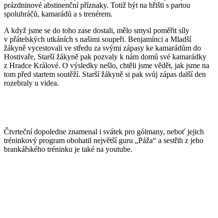
prázdninové abstinenční příznaky. Totiž být na hřišti s partou
spoluhráčů, kamarádů a s trenérem.
A když jsme se do toho zase dostali, mělo smysl poměřit síly
v přátelských utkáních s našimi soupeři. Benjamínci a Mladší
žákyně vycestovali ve středu za svými zápasy ke kamarádům do
Hostivaře, Starší žákyně pak pozvaly k nám domů své kamarádky
z Hradce Králové. O výsledky nešlo, chtěli jsme vědět, jak jsme na
tom před startem soutěží. Starší žákyně si pak svůj zápas další den
rozebraly u videa.
Čtvrteční dopoledne znamenal i svátek pro gólmany, neboť jejich
tréninkový program obohatil největší guru „Páža“ a sestřih z jeho
brankářského tréninku je také na youtube.