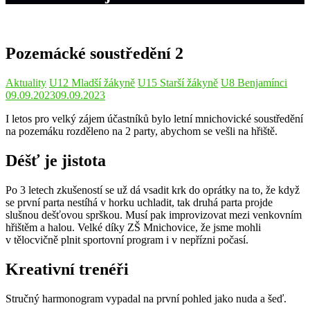
Pozemácké soustředění 2
Aktuality
U12 Mladší žákyně
U15 Starší žákyně
U8 Benjamínci
09.09.2023
09.09.2023
I letos pro velký zájem účastníků bylo letní mnichovické soustředění
na pozemáku rozděleno na 2 party, abychom se vešli na hřiště.
Déšť je jistota
Po 3 letech zkušeností se už dá vsadit krk do oprátky na to, že když
se první parta nestíhá v horku uchladit, tak druhá parta projde
slušnou dešťovou sprškou. Musí pak improvizovat mezi venkovním
hřištěm a halou. Velké díky ZŠ Mnichovice, že jsme mohli
v tělocvičně plnit sportovní program i v nepřízni počasí.
Kreativní trenéři
Stručný harmonogram vypadal na první pohled jako nuda a šeď.