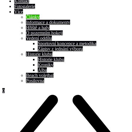
Kontakt
Fotogalerie
Více
Články
Informace a dokumenty
Hřiště a haly
O pozemním hokeji
Vedení oddílu
Sportovní koncepce a metodika
Zápisy z jednání výboru
Historie klubu
Historie klubu
Kroniky
Alba
Beach volejbal
Posilovna
0