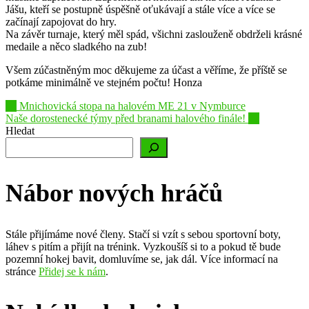
Jášu, kteří se postupně úspěšně oťukávají a stále více a více se
začínají zapojovat do hry.
Na závěr turnaje, který měl spád, všichni zaslouženě obdrželi krásné
medaile a něco sladkého na zub!
Všem zúčastněným moc děkujeme za účast a věříme, že příště se
potkáme minimálně ve stejném počtu! Honza
Post
←
Mnichovická stopa na halovém ME 21 v Nymburce
Naše dorostenecké týmy před branami halového finále!
→
navigation
Hledat
Nábor nových hráčů
Stále přijímáme nové členy. Stačí si vzít s sebou sportovní boty,
láhev s pitím a přijít na trénink. Vyzkoušíš si to a pokud tě bude
pozemní hokej bavit, domluvíme se, jak dál. Více informací na
stránce
Přidej se k nám
.