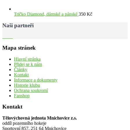
Tričko Diamond, dámské a pánské
350
Kč
Naši partneři
Mapa stránek
Hlavní stránka
Přidej se k nám
Články
Kontakt
Informace a dokumenty
Historie klubu
Ochrana soukromí
Fanshop
Kontakt
Tělovýchovná jednota Mnichovice z.s.
oddíl pozemního hokeje
Sportovní 857, 251 64 Mnichovice