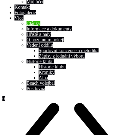
Můj účet
Kontakt
Fotogalerie
Více
Články
Informace a dokumenty
Hřiště a haly
O pozemním hokeji
Vedení oddílu
Sportovní koncepce a metodika
Zápisy z jednání výboru
Historie klubu
Historie klubu
Kroniky
Alba
Beach volejbal
Posilovna
0