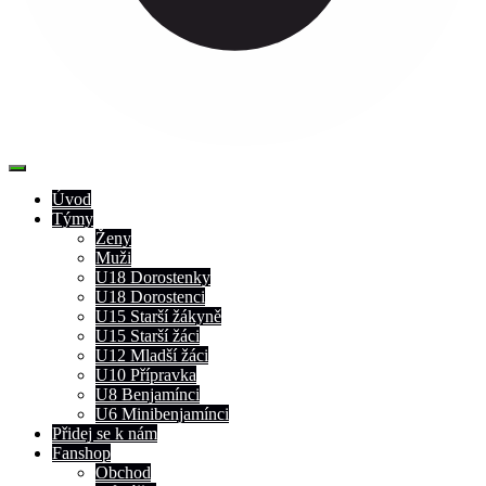
Úvod
Týmy
Ženy
Muži
U18 Dorostenky
U18 Dorostenci
U15 Starší žákyně
U15 Starší žáci
U12 Mladší žáci
U10 Přípravka
U8 Benjamínci
U6 Minibenjamínci
Přidej se k nám
Fanshop
Obchod