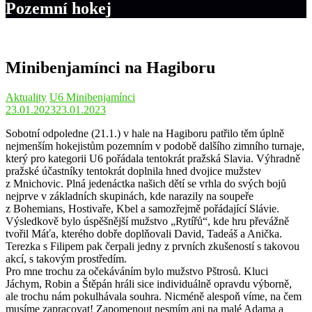
Pozemní hokej
Minibenjamínci na Hagiboru
Aktuality
U6 Minibenjamínci
23.01.2023
23.01.2023
Sobotní odpoledne (21.1.) v hale na Hagiboru patřilo těm úplně
nejmenším hokejistům pozemním v podobě dalšího zimního turnaje,
který pro kategorii U6 pořádala tentokrát pražská Slavia. Výhradně
pražské účastníky tentokrát doplnila hned dvojice mužstev
z Mnichovic. Plná jedenáctka našich dětí se vrhla do svých bojů
nejprve v základních skupinách, kde narazily na soupeře
z Bohemians, Hostivaře, Kbel a samozřejmě pořádající Slávie.
Výsledkově bylo úspěšnější mužstvo „Rytířů“, kde hru převážně
tvořil Máťa, kterého dobře doplňovali David, Tadeáš a Anička.
Terezka s Filipem pak čerpali jedny z prvních zkušeností s takovou
akcí, s takovým prostředím.
Pro mne trochu za očekáváním bylo mužstvo Pštrosů. Kluci
Jáchym, Robin a Štěpán hráli sice individuálně opravdu výborně,
ale trochu nám pokulhávala souhra. Nicméně alespoň víme, na čem
musíme zapracovat! Zapomenout nesmím ani na malé Adama a