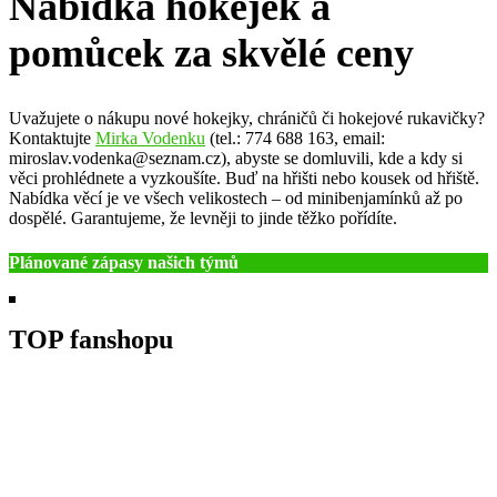
Nabídka hokejek a
pomůcek za skvělé ceny
Uvažujete o nákupu nové hokejky, chráničů či hokejové rukavičky?
Kontaktujte
Mirka Vodenku
(tel.: 774 688 163, email:
miroslav.vodenka@seznam.cz), abyste se domluvili, kde a kdy si
věci prohlédnete a vyzkoušíte. Buď na hřišti nebo kousek od hřiště.
Nabídka věcí je ve všech velikostech – od minibenjamínků až po
dospělé. Garantujeme, že levněji to jinde těžko pořídíte.
Plánované zápasy našich týmů
TOP fanshopu