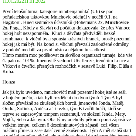
11.01.2022
11.01.2022
První letošní turnaj kategorie minibenjamínků (U6) se pod
pořadatelskou taktovkou Mnichovic odehrál v neděli 9.1. na
Hagiboru. Hned sedmička účastníků (Bohemians 2x,
Mnichovice
2x,
Praga, Kbely a Slavia) od počátku dokazovala, že přes Vánoce
hokej hrát nezapomněla. Kluci a děvčata předváděli hezké
kombinace, k vidění byla spousta krásných branek, prostě pozemní
hokej jak má být. Na konci si všichni převzali zasloužené odměny
v podobě medailí za první místo a nějakou tu sladkost.
Tímto musím moc poděkovat za skvělou organizaci turnaje, kde vše
šlapalo na 101%. Jmenovitě vedoucí U6 Tereze, trenérům Lence a
Vítkovi a čtveřici přesných rozhodčích v sestavě Luki, Filip, Důša a
Kuba.
Honza
Jak již bylo uvedeno, mnichovičtí malí pozemní hokejisté se sešli
v hojném počtu, a tak byli rozděleni do dvou týmů. Tým A byl
složen převážně ze zkušenějších borců, jmenovitě Jonda, Matěj,
Ondra, Sofinka, Anička a Terezka, tým B tvořili hráči, kteří se
teprve se zápasovým tempem seznamují, ve složení Jenda, Maty,
Vojtík, Seba a Jáchym. Oba týmy odehrály pěknou porci zápasů ve
velkém tempu, celkem 6 desetiminutových zápasů, což všem
hráčům přineslo zase další cenné zkušenosti. Tým A měl slabší start
v podání prvního utkání, ale rychle se dostal do zápasového tempa a