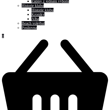
Zápisy z jednání výboru
Historie klubu
Historie klubu
Kroniky
Alba
Beach volejbal
Posilovna
0