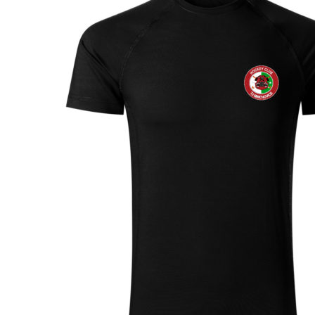
až
460 Kč