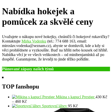
Nabídka hokejek a
pomůcek za skvělé ceny
Uvažujete o nákupu nové hokejky, chráničů či hokejové rukavičky?
Kontaktujte
Mirka Vodenku
(tel.: 774 688 163, email:
miroslav.vodenka@seznam.cz), abyste se domluvili, kde a kdy si
věci prohlédnete a vyzkoušíte. Buď na hřišti nebo kousek od hřiště.
Nabídka věcí je ve všech velikostech – od minibenjamínků až po
dospělé. Garantujeme, že levněji to jinde těžko pořídíte.
Plánované zápasy našich týmů
TOP fanshopu
Mikina s kapucí Prestige
430
Kč
Rozpětí
–
460
Kč
cen:
Sportovní láhev
95
Kč
430 Kč