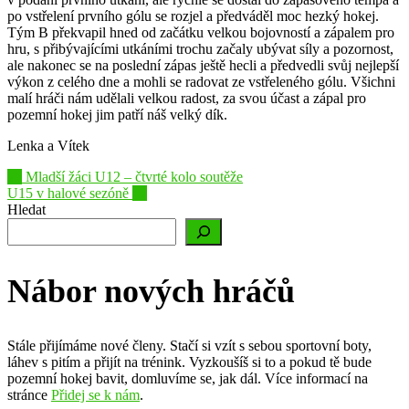
po vstřelení prvního gólu se rozjel a předváděl moc hezký hokej.
Tým B překvapil hned od začátku velkou bojovností a zápalem pro
hru, s přibývajícími utkáními trochu začaly ubývat síly a pozornost,
ale nakonec se na poslední zápas ještě hecli a předvedli svůj nejlepší
výkon z celého dne a mohli se radovat ze vstřeleného gólu. Všichni
malí hráči nám udělali velkou radost, za svou účast a zápal pro
pozemní hokej jim patří náš velký dík.
Lenka a Vítek
Post
←
Mladší žáci U12 – čtvrté kolo soutěže
U15 v halové sezóně
→
navigation
Hledat
Nábor nových hráčů
Stále přijímáme nové členy. Stačí si vzít s sebou sportovní boty,
láhev s pitím a přijít na trénink. Vyzkoušíš si to a pokud tě bude
pozemní hokej bavit, domluvíme se, jak dál. Více informací na
stránce
Přidej se k nám
.