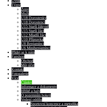
Úvod
Týmy
Ženy
Muži
U18 Dorostenky
U18 Dorostenci
U15 Starší žákyně
U15 Starší žáci
U12 Mladší žáci
U10 Přípravka
U8 Benjamínci
U6 Minibenjamínci
Přidej se k nám
Fanshop
Obchod
Můj účet
Kontakt
Fotogalerie
Více
Články
Informace a dokumenty
Hřiště a haly
O pozemním hokeji
Vedení oddílu
Sportovní koncepce a metodika