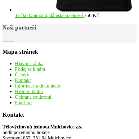
Tričko Diamond, dámské a pánské
350
Kč
Naši partneři
Mapa stránek
Hlavní stránka
Přidej se k nám
Články
Kontakt
Informace a dokumenty
Historie klubu
Ochrana soukromí
Fanshop
Kontakt
Tělovýchovná jednota Mnichovice z.s.
oddíl pozemního hokeje
Sportovní 857, 251 64 Mnichovice