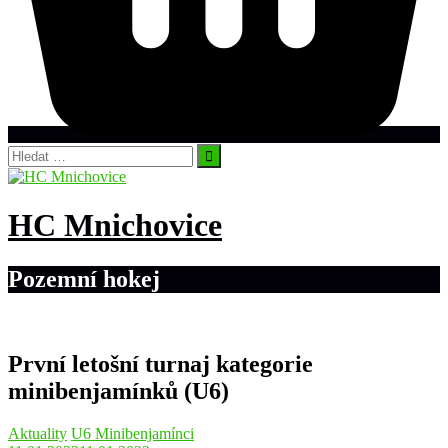
Vyhledávání
HC Mnichovice
Pozemní hokej
První letošní turnaj kategorie
minibenjamínků (U6)
Aktuality
U6 Minibenjamínci